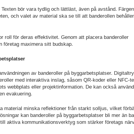
Texten bör vara tydlig och lättläst, även på avstånd. Färger
en, och valet av material ska se till att banderollen behåller 
 roll för deras effektivitet. Genom att placera banderoller
kan företag maximera sitt budskap.
betsplatser
användningen av banderoller på byggarbetsplatser. Digitaltr
deroller med interaktiva inslag, såsom QR-koder eller NFC-te
gets webbplats eller projektinformation. De kan också använd
 en evakuering.
terial minska reflektioner från starkt solljus, vilket förbä
 lösningar kan banderoller på byggarbetsplatser bli mer än b
 till aktiva kommunikationsverktyg som stärker företags när