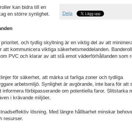
oller kan bidra till en
Dela
ag en större synlighet.
landen
ioritet, och tydlig skyltning är en viktig del av att minimer
 för att kommunicera viktiga säkerhetsmeddelanden. Banderol
l som PVC och klarar av att stå emot väderförhållanden som r
injer för säkerhet, att märka ut farliga zoner och tydliga
gare arbetsmiljö. Synlighet är avgörande, inte bara för att
 informera förbipasserande om potentiella faror. Slitstarka m
även i krävande miljöer.
kostnadseffektiv lösning. Med längre hållbarhet minskar behov
h resurser.