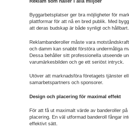
Reklam som håller i alla miljöer
Byggarbetsplatser ger bra möjligheter för mark
plattformar för att nå en bred publik. Med bygg
att deras budskap är både synligt och hållbart.
Reklambanderoller måste vara motståndskraftig
och damm kan snabbt förstöra undermåliga materi
Dessa behåller sitt professionella utseende un
varumärkesbilden och ge ett seriöst intryck.
Utöver att marknadsföra företagets tjänster el
samarbetspartners och sponsorer.
Design och placering för maximal effekt
För att få ut maximalt värde av banderoller på
placering. En väl utformad banderoll fångar i
effektivt sätt.