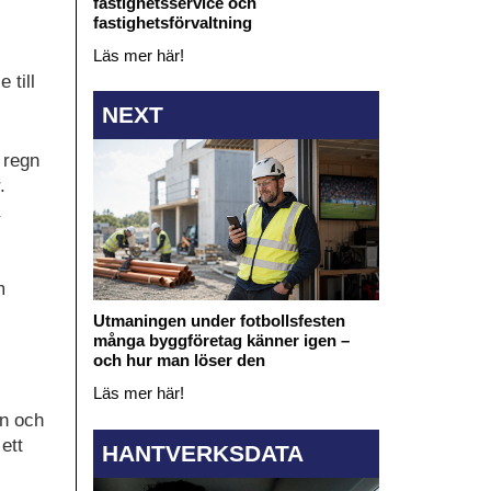
fastighetsservice och
fastighetsförvaltning
Läs mer här!
 till
NEXT
 regn
.
m
Utmaningen under fotbollsfesten
många byggföretag känner igen –
och hur man löser den
Läs mer här!
gn och
ett
HANTVERKSDATA