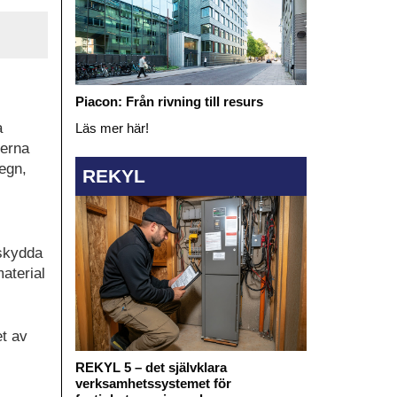
Piacon: Från rivning till resurs
a
Läs mer här!
lerna
egn,
REKYL
 skydda
aterial
et av
REKYL 5 – det självklara
verksamhetssystemet för