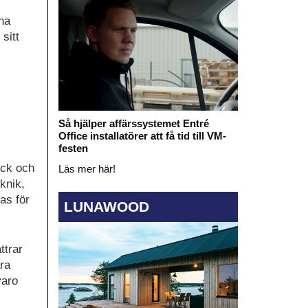
na
sitt
Så hjälper affärssystemet Entré
Office installatörer att få tid till VM-
festen
yck och
Läs mer här!
knik,
as för
LUNAWOOD
ttrar
ara
varo