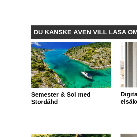
DU KANSKE ÄVEN VILL LÄSA O
Digit
Semester & Sol med
elsäk
Stordåhd