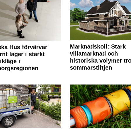
Marknadskoll: Stark
ka Hus förvärvar
villamarknad och
nt lager i starkt
historiska volymer tr
ikläge i
sommarstiltjen
borgsregionen