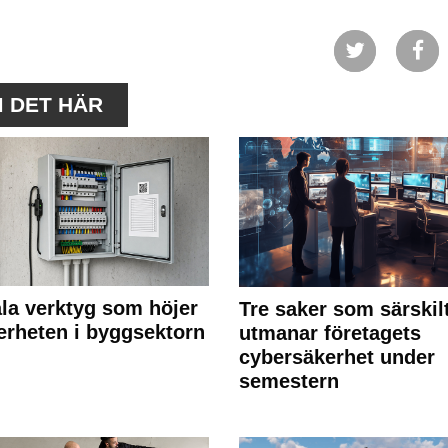
M DET HÄR
ala verktyg som höjer
Tre saker som särskil
erheten i byggsektorn
utmanar företagets
cybersäkerhet under
semestern