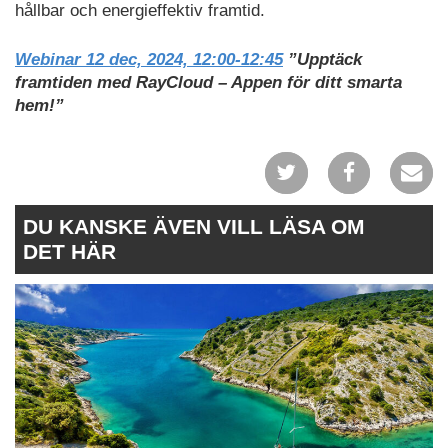
hållbar och energieffektiv framtid.
Webinar
12 dec, 2024, 12:00-12:45
”Upptäck
framtiden med RayCloud – Appen för ditt smarta
hem!”
DU KANSKE ÄVEN VILL LÄSA OM
DET HÄR