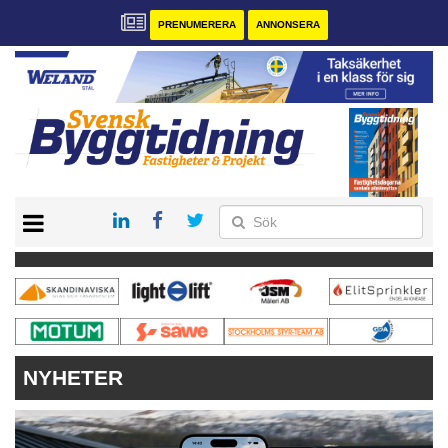
PRENUMERERA
ANNONSERA
START
PRENUMERERA
VÅRA ANDRA MAGASIN
ANNONSERA
KONTAKT
NYHETER