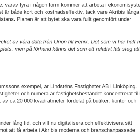
, varav fyra i någon form kommer att arbeta i ekonomisyst
et är både kort och kostnadseffektiv, tack vare Akribis långa
tans. Planen är att bytet ska vara fullt genomfört under
mycket av våra data från Orion till Fenix. Det som vi har haft 
plats, men på förhand känns det som ett relativt lätt steg att
bramssons exempel, är Lindsténs Fastigheter AB i Linköping.
tigheter och numera är fastighetsbeståndet koncentrerat till
et av ca 20 000 kvadratmeter fördelat på butiker, kontor och
r lång tid, och vill nu digitalisera och effektivisera sitt
mot att få arbeta i Akribis moderna och branschanpassade