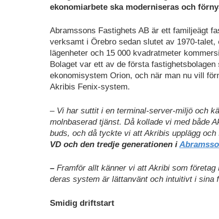
ekonomiarbete ska moderniseras och förny
Abramssons Fastighets AB är ett familjeägt fa
verksamt i Örebro sedan slutet av 1970-talet,
lägenheter och 15 000 kvadratmeter kommersiel
Bolaget var ett av de första fastighetsbolagen
ekonomisystem Orion, och när man nu vill förn
Akribis Fenix-system.
– Vi har suttit i en terminal-server-miljö och k
molnbaserad tjänst. Då kollade vi med både Ak
buds, och då tyckte vi att Akribis upplägg oc
VD och den tredje generationen i
Abramsson
–
Framför allt känner vi att Akribi som företag 
deras system är lättanvänt och intuitivt i sina 
Smidig driftstart