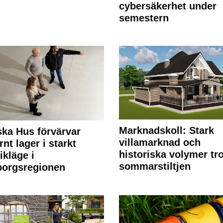
cybersäkerhet under
semestern
Marknadskoll: Stark
ka Hus förvärvar
villamarknad och
nt lager i starkt
historiska volymer tr
ikläge i
sommarstiltjen
borgsregionen