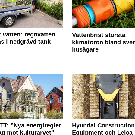
 vatten: regnvatten
Vattenbrist största
s i nedgrävd tank
klimatoron bland sve
husägare
T: ”Nya energiregler
Hyundai Construction
lag mot kulturarvet”
Equipment och Leica