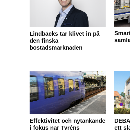
Smart
Lindbäcks tar klivet in på
samla
den finska
bostadsmarknaden
Effektivitet och nytänkande
DEBAT
i fokus när Tyréns
ett s