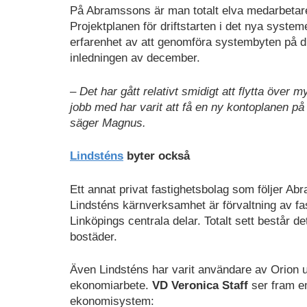
På Abramssons är man totalt elva medarbetare
Projektplanen för driftstarten i det nya system
erfarenhet av att genomföra systembyten på dis
inledningen av december.
– Det har gått relativt smidigt att flytta över 
jobb med har varit att få en ny kontoplanen på 
säger Magnus.
Lindsténs
byter också
Ett annat privat fastighetsbolag som följer A
Lindsténs kärnverksamhet är förvaltning av fas
Linköpings centrala delar. Totalt sett består d
bostäder.
Även Lindsténs har varit användare av Orion unde
ekonomiarbete.
VD Veronica Staff
ser fram e
ekonomisystem: