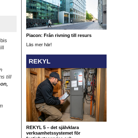
Piacon: Från rivning till resurs
ibis
Läs mer här!
ll
REKYL
n
 till
on,
om
REKYL 5 – det självklara
verksamhetssystemet för