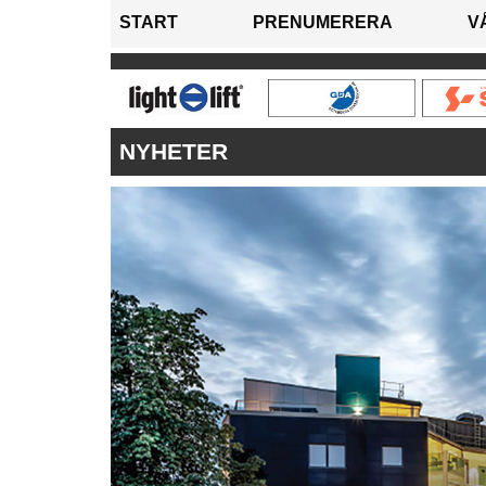
START
PRENUMERERA
V
NYHETER