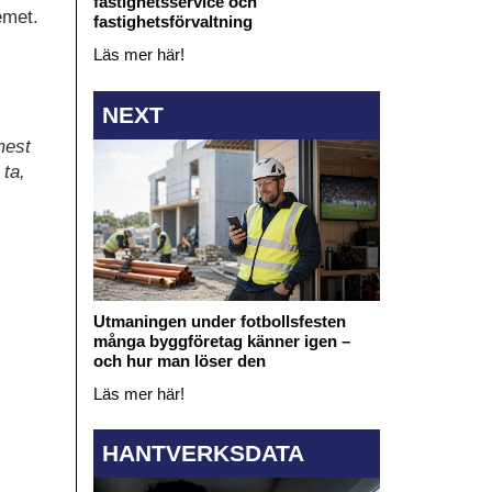
fastighetsservice och
emet.
fastighetsförvaltning
Läs mer här!
NEXT
mest
 ta,
Utmaningen under fotbollsfesten
många byggföretag känner igen –
och hur man löser den
Läs mer här!
HANTVERKSDATA