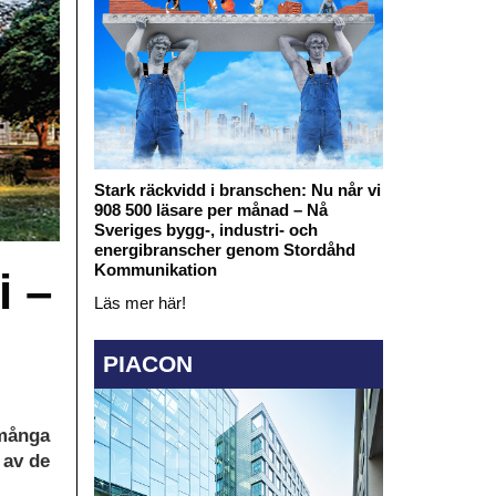
Stark räckvidd i branschen: Nu når vi
908 500 läsare per månad – Nå
Sveriges bygg-, industri- och
energibranscher genom Stordåhd
Kommunikation
i –
Läs mer här!
PIACON
 många
 av de