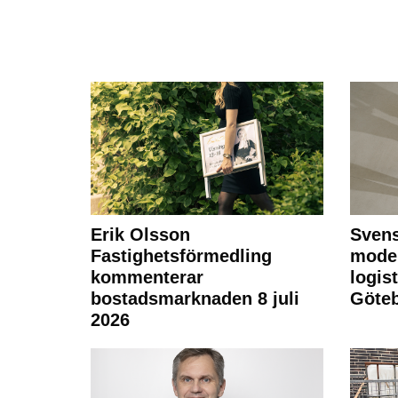
Erik Olsson
Svens
Fastighetsförmedling
moder
kommenterar
logist
bostadsmarknaden 8 juli
Göte
2026