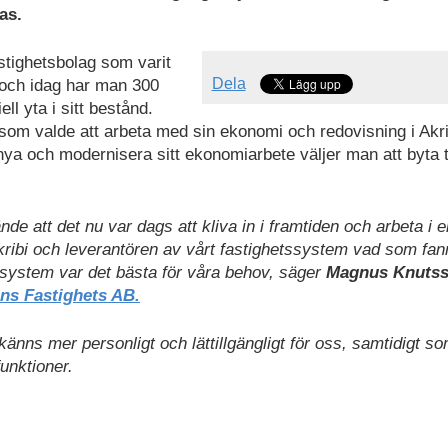
as.
stighetsbolag som varit
Dela
 och idag har man 300
l yta i sitt bestånd.
 som valde att arbeta med sin ekonomi och redovisning i Akr
ya och modernisera sitt ekonomiarbete väljer man att byta ti
ände att det nu var dags att kliva in i framtiden och arbeta i e
ribi och leverantören av vårt fastighetssystem vad som fanns
h system var det bästa för våra behov, säger
Magnus Knutss
s Fastighets AB.
känns mer personligt och lättillgängligt för oss, samtidigt s
funktioner.