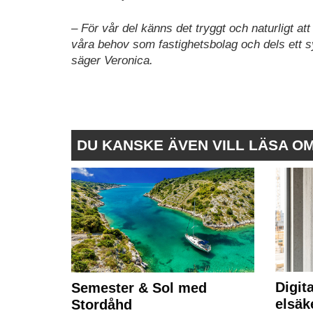
– För vår del känns det tryggt och naturligt at
våra behov som fastighetsbolag och dels ett s
säger Veronica.
DU KANSKE ÄVEN VILL LÄSA O
Digit
Semester & Sol med
elsäk
Stordåhd