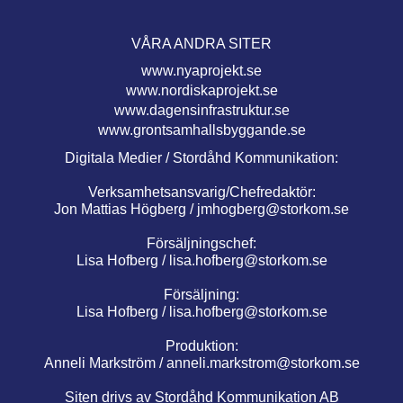
VÅRA ANDRA SITER
www.nyaprojekt.se
www.nordiskaprojekt.se
www.dagensinfrastruktur.se
www.grontsamhallsbyggande.se
Digitala Medier / Stordåhd Kommunikation:
Verksamhetsansvarig/Chefredaktör:
Jon Mattias Högberg /
jmhogberg@storkom.se
Försäljningschef:
Lisa Hofberg /
lisa.hofberg@storkom.se
Försäljning:
Lisa Hofberg /
lisa.hofberg@storkom.se
Produktion:
Anneli Markström /
anneli.markstrom@storkom.se
Siten drivs av Stordåhd Kommunikation AB