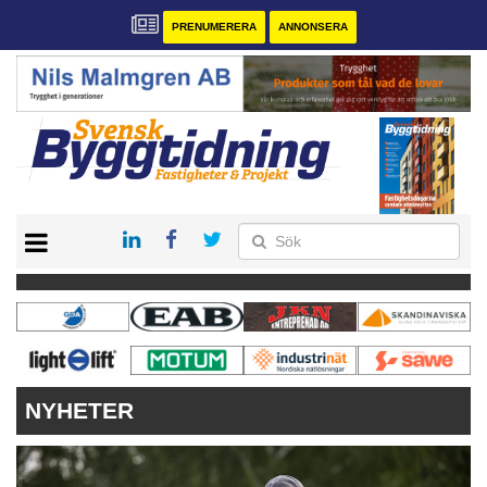
PRENUMERERA
ANNONSERA
START
PRENUMERERA
VÅRA ANDRA MAGASIN
ANNONSERA
KONTAKT
NYHETER