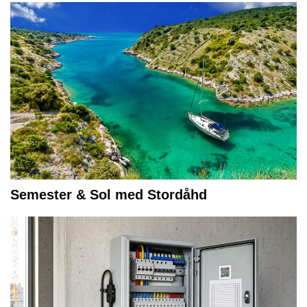
Semester & Sol med Stordåhd