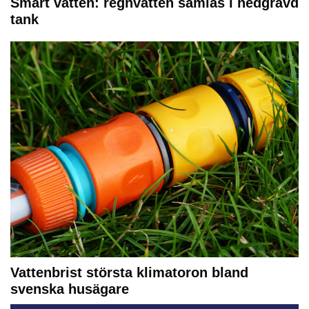
Smart vatten: regnvatten samlas i nedgrävd
tank
Vattenbrist största klimatoron bland
svenska husägare