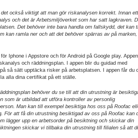
det också viktigt att man gör riskanalysen korrekt. Innan et
lys och det är Arbetsmiljöverket som har satt lagkraven. Då
latsen. Det behöver inte bara handla om fallskydd, det kan ti
m kan ramla ner och att det behöver spärras av på marken,
för Iphone i Appstore och för Android på Google play. Appen 
iskanalys och räddningsplan. I appen blir du guidad med
på så sätt upptäcka risker på arbetsplatsen. I appen får du
alla dina certifikat på ett ställe.
äddningsplan behöver du se till att din utrustning är besiktig
som är utbildad att utföra kontroller av personlig
erson. Man kan till exempel besiktiga hos oss på Roofac ell
. För att få din utrustning besiktigad av oss på Roofac kan du
om lägger upp en arbetsorder på besiktning och skickar din
ktningen skickar vi tillbaka din utrustning till filialen så att 