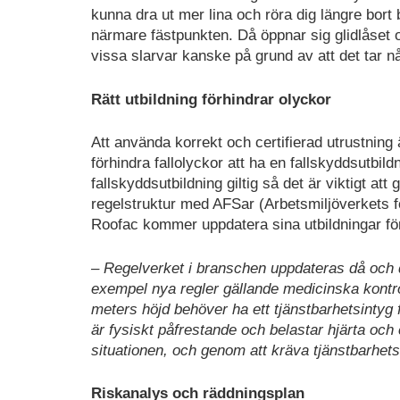
kunna dra ut mer lina och röra dig längre bort 
närmare fästpunkten. Då öppnar sig glidlåset o
vissa slarvar kanske på grund av att det tar n
Rätt utbildning förhindrar olyckor
Att använda korrekt och certifierad utrustning 
förhindra fallolyckor att ha en fallskyddsutbild
fallskyddsutbildning giltig så det är viktigt at
regelstruktur med AFSar (Arbetsmiljöverkets f
Roofac kommer uppdatera sina utbildningar för a
– Regelverket i branschen uppdateras då och då
exempel nya regler gällande medicinska kontrol
meters höjd behöver ha ett tjänstbarhetsintyg f
är fysiskt påfrestande och belastar hjärta och
situationen, och genom att kräva tjänstbarhet
Riskanalys och räddningsplan