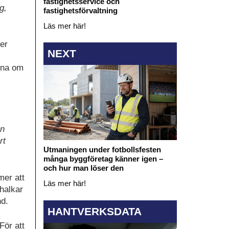
fastighetsservice och
g,
fastighetsförvaltning
Läs mer här!
er
NEXT
rna om
en
rt
Utmaningen under fotbollsfesten
många byggföretag känner igen –
och hur man löser den
mer att
Läs mer här!
halkar
nd.
HANTVERKSDATA
För att