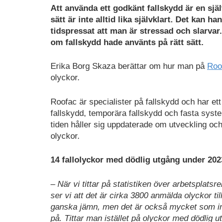
Ladda
Att använda ett godkänt fallskydd är en själ
ned
sätt är inte alltid lika självklart. Det kan h
som
tidspressat att man är stressad och slarvar
PDF
om fallskydd hade använts på rätt sätt.
Erika Borg Skaza berättar om hur man på
Roo
olyckor.
Roofac är specialister på fallskydd och har e
fallskydd, temporära fallskydd och fasta syst
tiden håller sig uppdaterade om utveckling och 
olyckor.
14 fallolyckor med dödlig utgång under 202
– När vi tittar på statistiken över arbetsplats
ser vi att det är cirka 3800 anmälda olyckor ti
ganska jämn, men det är också mycket som inte
på. Tittar man istället på olyckor med dödlig 