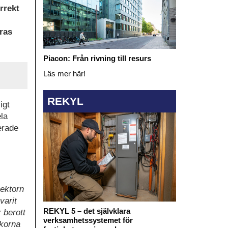
rrekt
dras
Piacon: Från rivning till resurs
Läs mer här!
REKYL
igt
la
erade
sektorn
varit
REKYL 5 – det självklara
 berott
verksamhetssystemet för
ckorna