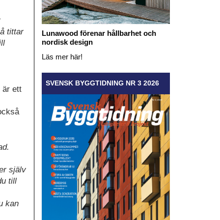
t
 tittar
Lunawood förenar hållbarhet och
nordisk design
ll
Läs mer här!
SVENSK BYGGTIDNING NR 3 2026
är ett
 också
ad.
er själv
 till
du kan