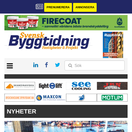
PRENUMERERA
ANNONSERA
START
PRENUMERERA
VÅRA ANDRA MAGASIN
ANNONSERA
KONTAKT
NYHETER