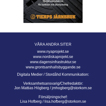
VÅRA ANDRA SITER
www.nyaprojekt.se
www.nordiskaprojekt.se
www.dagensinfrastruktur.se
www.grontsamhallsbyggande.se
Digitala Medier / Stordåhd Kommunikation:
Verksamhetsansvarig/Chefredaktör:
Jon Mattias Högberg /
jmhogberg@storkom.se
Försäljningschef:
Lisa Hofberg /
lisa.hofberg@storkom.se