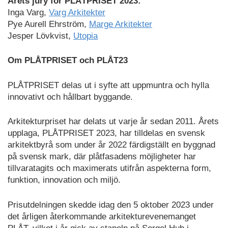
Årets jury för PLÅTPRISET 2023:
Inga Varg,
Varg Arkitekter
Pye Aurell Ehrström,
Marge Arkitekter
Jesper Lövkvist,
Utopia
Om PLÅTPRISET och PLÅT23
PLÅTPRISET delas ut i syfte att uppmuntra och hylla
innovativt och hållbart byggande.
Arkitekturpriset har delats ut varje år sedan 2011. Årets
upplaga, PLÅTPRISET 2023, har tilldelas en svensk
arkitektbyrå som under år 2022 färdigställt en byggnad
på svensk mark, där plåtfasadens möjligheter har
tillvaratagits och maximerats utifrån aspekterna form,
funktion, innovation och miljö.
Prisutdelningen skedde idag den 5 oktober 2023 under
det årligen återkommande arkitekturevenemanget