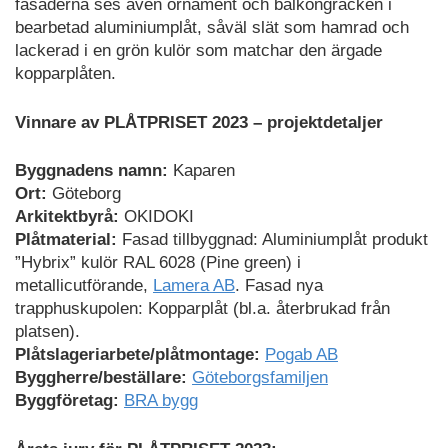
fasaderna ses även ornament och balkongräcken i
bearbetad aluminiumplåt, såväl slät som hamrad och
lackerad i en grön kulör som matchar den ärgade
kopparplåten.
Vinnare av PLÅTPRISET 2023 – projektdetaljer
Byggnadens namn:
Kaparen
Ort:
Göteborg
Arkitektbyrå:
OKIDOKI
Plåtmaterial:
Fasad tillbyggnad: Aluminiumplåt produkt
”Hybrix” kulör RAL 6028 (Pine green) i
metallicutförande,
Lamera AB
. Fasad nya
trapphuskupolen: Kopparplåt (bl.a. återbrukad från
platsen).
Plåtslageriarbete/plåtmontage:
Pogab AB
Byggherre/beställare:
Göteborgsfamiljen
Byggföretag:
BRA bygg