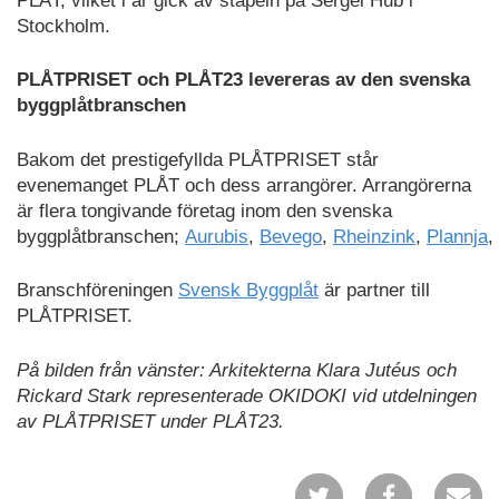
PLÅT, vilket i år gick av stapeln på Sergel Hub i
Stockholm.
PLÅTPRISET och PLÅT23 levereras av den svenska
byggplåtbranschen
Bakom det prestigefyllda PLÅTPRISET står
evenemanget PLÅT och dess arrangörer. Arrangörerna
är flera tongivande företag inom den svenska
byggplåtbranschen;
Aurubis
,
Bevego
,
Rheinzink
,
Plannja
,
Branschföreningen
Svensk Byggplåt
är partner till
PLÅTPRISET.
På bilden från vänster: Arkitekterna Klara Jutéus och
Rickard Stark representerade OKIDOKI vid utdelningen
av PLÅTPRISET under PLÅT23.