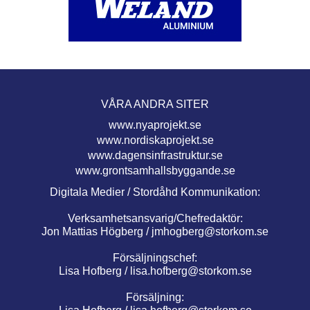
VÅRA ANDRA SITER
www.nyaprojekt.se
www.nordiskaprojekt.se
www.dagensinfrastruktur.se
www.grontsamhallsbyggande.se
Digitala Medier / Stordåhd Kommunikation:
Verksamhetsansvarig/Chefredaktör:
Jon Mattias Högberg /
jmhogberg@storkom.se
Försäljningschef:
Lisa Hofberg /
lisa.hofberg@storkom.se
Försäljning: