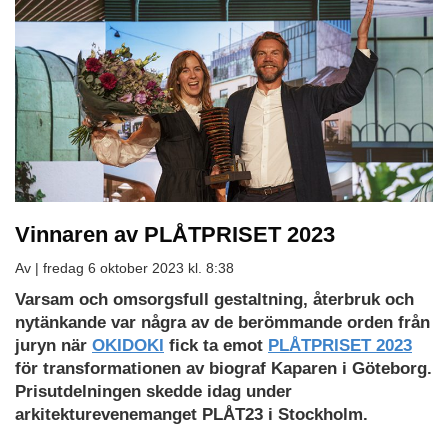
Vinnaren av PLÅTPRISET 2023
Av |
fredag 6 oktober 2023 kl. 8:38
Ladda
Varsam och omsorgsfull gestaltning, återbruk och
ned
nytänkande var några av de berömmande orden från
som
juryn när
OKIDOKI
fick ta emot
PLÅTPRISET 2023
PDF
för transformationen av biograf Kaparen i Göteborg.
Prisutdelningen skedde idag under
arkitekturevenemanget PLÅT23 i Stockholm.