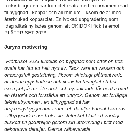
funkisbiografen har kompletterats med en ornamenterad
tillbyggnad i koppar och aluminium, liksom delar med
återbrukad kopparplåt. En lyckad uppgradering som
idag alltså hyllades genom att OKIDOKI fick ta emot
PLÅTPRISET 2023.
Juryns motivering
”Plåtpriset 2023 tilldelas en byggnad som efter en tids
dvala har fått ett helt nytt liv. Tack vare en varsam och
omsorgsfull gestaltning, liksom skickligt plåthantverk,
är denna uppskattade och ikoniska fastighet ett fint
exempel på när återbruk och nytänkande får berika med
en historia och förstärka ett uttryck. Genom att förlägga
teknikutrymmen i en tillbyggnad så har
ursprungsbyggnadens rum och detaljer kunnat bevaras.
Tillbyggnaden har trots sin slutenhet blivit ett värdigt
tillskott till gatumiljön genom sin utformning i plåt med
dekorativa detaljer. Denna välbevarade