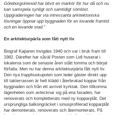
Göteborgsklenod har blivit en markör för hur då och nu
kan samspela synligt och samtidigt sömlöst.
Uppgraderingen har via intressanta arkitektoniska
lösningar öppnat upp byggnaden för en lovande framtid
och en levande stad.”
En arkitekturpärla som fått nytt liv
Biograf Kaparen invigdes 1940 och var i bruk fram till
1982. Därefter har såväl Posten som Lidl huserat i
lokalerna som de senaste åren stått tomma och börjat
förfalla. Men nu har denna arkitekturpärla fått nytt liv.
Den nya trapphuskupolen som leder gäster direkt upp
till takterrassen är helt klädd i återbrukad koppar från
byggnaden och från ett avrivet kyrktak. Den tillkomna
lägenheten som avtecknar sig på ena fasaden, har
renoverats och kompletterats med ny kopparplåt. Det
ursprungliga balkongräcket i sinusprofilerad kopparplåt
har demonterats, renoverats och återmonterats. På