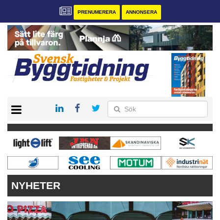
PRENUMERERA
ANNONSERA
START
PRENUMERERA
VÅRA ANDRA MAGASIN
ANNONSERA
KONTAKT
NYHETER