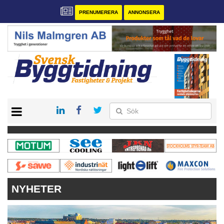
PRENUMERERA
ANNONSERA
START
PRENUMERERA
VÅRA ANDRA MAGASIN
ANNONSERA
KONTAKT
NYHETER