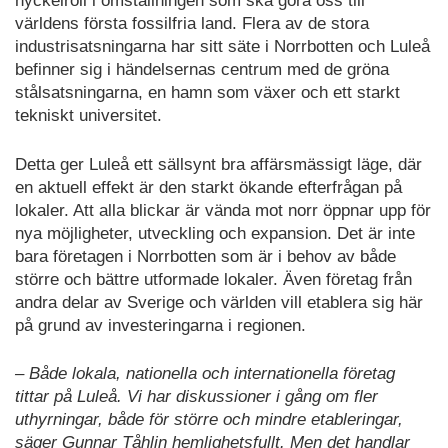
nyckelroll i omställningen som ska göra oss till
världens första fossilfria land. Flera av de stora
industrisatsningarna har sitt säte i Norrbotten och Luleå
befinner sig i händelsernas centrum med de gröna
stålsatsningarna, en hamn som växer och ett starkt
tekniskt universitet.
Detta ger Luleå ett sällsynt bra affärsmässigt läge, där
en aktuell effekt är den starkt ökande efterfrågan på
lokaler. Att alla blickar är vända mot norr öppnar upp för
nya möjligheter, utveckling och expansion. Det är inte
bara företagen i Norrbotten som är i behov av både
större och bättre utformade lokaler. Även företag från
andra delar av Sverige och världen vill etablera sig här
på grund av investeringarna i regionen.
– Både lokala, nationella och internationella företag
tittar på Luleå. Vi har diskussioner i gång om fler
uthyrningar, både för större och mindre etableringar,
säger Gunnar Tåhlin hemlighetsfullt. Men det handlar