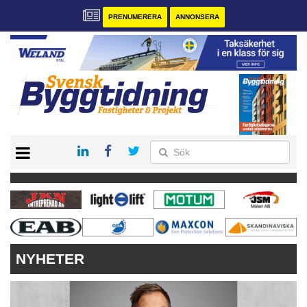
PRENUMERERA
ANNONSERA
START
PRENUMERERA
VÅRA ANDRA MAGASIN
ANNONSERA
KONTAKT
NYHETER