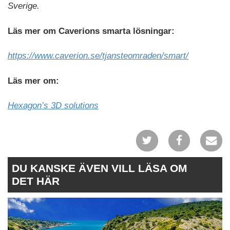
Sverige.
Läs mer om Caverions smarta lösningar:
https://www.caverion.se/tjansteomraden/smart/
Läs mer om:
Hexagon’s 3D solutions
DU KANSKE ÄVEN VILL LÄSA OM
DET HÄR