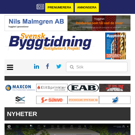
PRENUMERERA
ANNONSERA
START
PRENUMERERA
VÅRA ANDRA MAGASIN
ANNONSERA
KONTAKT
NYHETER