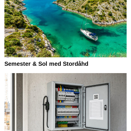
Semester & Sol med Stordåhd