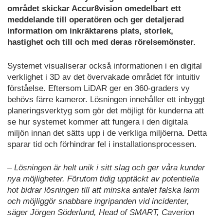
området skickar Accur8vision omedelbart ett
meddelande till operatören och ger detaljerad
information om inkräktarens plats, storlek,
hastighet och till och med deras rörelsemönster.
Systemet visualiserar också informationen i en digital
verklighet i 3D av det övervakade området för intuitiv
förståelse. Eftersom LiDAR ger en 360-graders vy
behövs färre kameror. Lösningen innehåller ett inbyggt
planeringsverktyg som gör det möjligt för kunderna att
se hur systemet kommer att fungera i den digitala
miljön innan det sätts upp i de verkliga miljöerna. Detta
sparar tid och förhindrar fel i installationsprocessen.
– Lösningen är helt unik i sitt slag och ger våra kunder
nya möjligheter. Förutom tidig upptäckt av potentiella
hot bidrar lösningen till att minska antalet falska larm
och möjliggör snabbare ingripanden vid incidenter,
säger Jörgen Söderlund, Head of SMART, Caverion