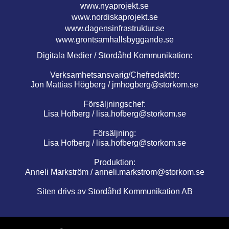
www.nyaprojekt.se
www.nordiskaprojekt.se
www.dagensinfrastruktur.se
www.grontsamhallsbyggande.se
Digitala Medier / Stordåhd Kommunikation:
Verksamhetsansvarig/Chefredaktör:
Jon Mattias Högberg /
jmhogberg@storkom.se
Försäljningschef:
Lisa Hofberg /
lisa.hofberg@storkom.se
Försäljning:
Lisa Hofberg /
lisa.hofberg@storkom.se
Produktion:
Anneli Markström /
anneli.markstrom@storkom.se
Siten drivs av Stordåhd Kommunikation AB