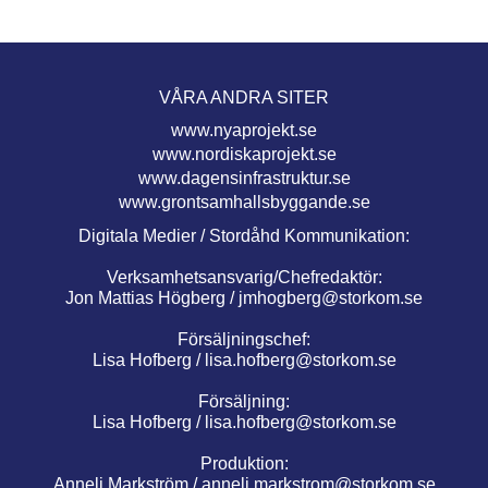
VÅRA ANDRA SITER
www.nyaprojekt.se
www.nordiskaprojekt.se
www.dagensinfrastruktur.se
www.grontsamhallsbyggande.se
Digitala Medier / Stordåhd Kommunikation:
Verksamhetsansvarig/Chefredaktör:
Jon Mattias Högberg /
jmhogberg@storkom.se
Försäljningschef:
Lisa Hofberg /
lisa.hofberg@storkom.se
Försäljning:
Lisa Hofberg /
lisa.hofberg@storkom.se
Produktion:
Anneli Markström /
anneli.markstrom@storkom.se