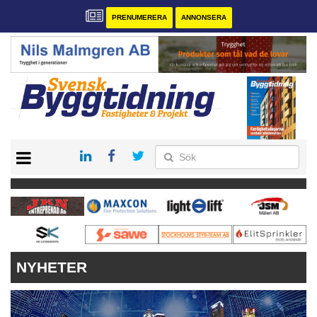
PRENUMERERA
ANNONSERA
START
PRENUMERERA
VÅRA ANDRA MAGASIN
ANNONSERA
KONTAKT
NYHETER