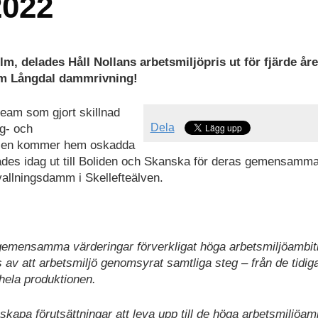
2022
m, delades Håll Nollans arbetsmiljöpris ut för fjärde åre
am Långdal dammrivning!
eam som gjort skillnad
Dela
gg- och
atsen kommer hem oskadda
lades idag ut till Boliden och Skanska för deras gemensamm
allningsdamm i Skellefteälven.
gemensamma värderingar förverkligat höga arbetsmiljöambit
 av att arbetsmiljö genomsyrat samtliga steg – från de tidig
ela produktionen.
skapa förutsättningar att leva upp till de höga arbetsmiljöam