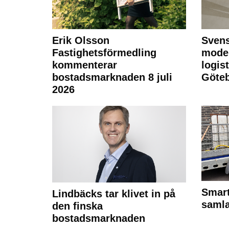
Erik Olsson
Svens
Fastighetsförmedling
moder
kommenterar
logist
bostadsmarknaden 8 juli
Göte
2026
Smart
Lindbäcks tar klivet in på
samla
den finska
bostadsmarknaden