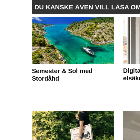
DU KANSKE ÄVEN VILL LÄSA O
Digit
Semester & Sol med
elsäk
Stordåhd