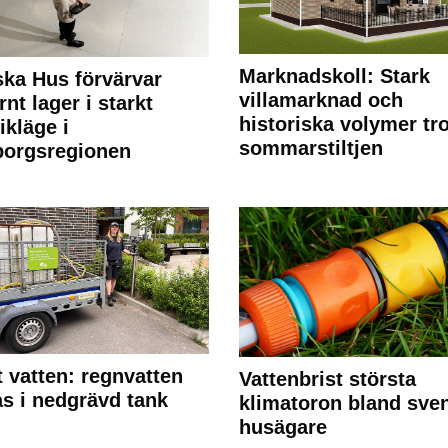
Marknadskoll: Stark
ka Hus förvärvar
villamarknad och
nt lager i starkt
historiska volymer tr
ikläge i
sommarstiltjen
borgsregionen
 vatten: regnvatten
Vattenbrist största
s i nedgrävd tank
klimatoron bland sve
husägare