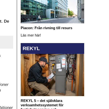
t. De
Piacon: Från rivning till resurs
Läs mer här!
REKYL
a
ioner
a
REKYL 5 – det självklara
verksamhetssystemet för
bitioner