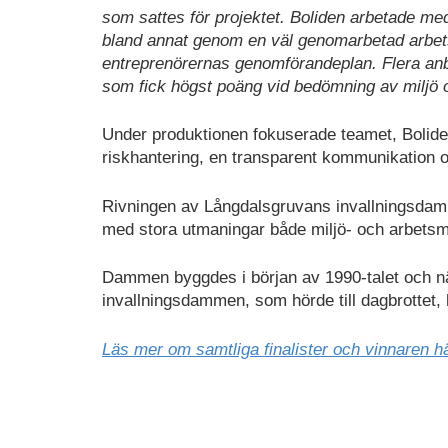
som sattes för projektet. Boliden arbetade med 
bland annat genom en väl genomarbetad arbetsm
entreprenörernas genomförandeplan. Flera anbu
som fick högst poäng vid bedömning av miljö o
Under produktionen fokuserade teamet, Bolide
riskhantering, en transparent kommunikation o
Rivningen av Långdalsgruvans invallningsdamm
med stora utmaningar både miljö- och arbetsm
Dammen byggdes i början av 1990-talet och när
invallningsdammen, som hörde till dagbrottet, ha
Läs mer om samtliga finalister och vinnaren h