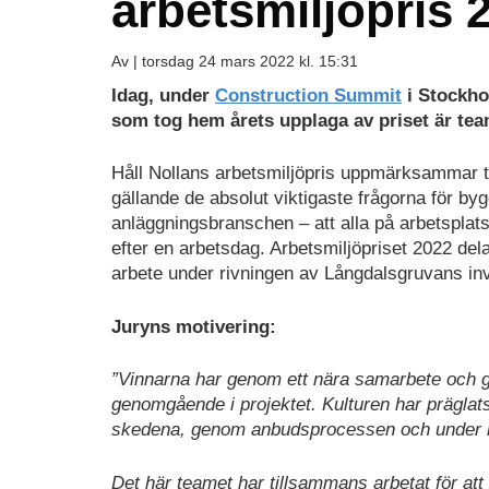
arbetsmiljöpris 
Av |
torsdag 24 mars 2022 kl. 15:31
Idag, under
Construction Summit
i Stockhol
som tog hem årets upplaga av priset är te
Håll Nollans arbetsmiljöpris uppmärksammar t
gällande de absolut viktigaste frågorna för by
anläggningsbranschen – att alla på arbetspl
efter en arbetsdag. Arbetsmiljöpriset 2022 de
arbete under rivningen av Långdalsgruvans inv
Juryns motivering:
”Vinnarna har genom ett nära samarbete och 
genomgående i projektet. Kulturen har präglats
skedena, genom anbudsprocessen och under h
Det här teamet har tillsammans arbetat för att 