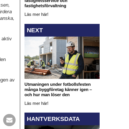
fastighetsservice och
ssen,
fastighetsförvaltning
ärdera
Läs mer här!
kanska,
NEXT
 aktiv
den
ngen av
Utmaningen under fotbollsfesten
många byggföretag känner igen –
och hur man löser den
Läs mer här!
HANTVERKSDATA