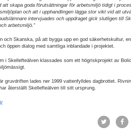
att skapa goda förutsättningar för arbetsmiljö tidigt i proce
iljöplan och att i upphandlingen lägga stor vikt vid att utv
dslämnare intervjuades och uppdraget gick slutligen till S
ch arbetsmiljö.”
n och Skanska, på att bygga upp en god säkerhetskultur, en
ch öppen dialog med samtliga inblandade i projektet.
 i Skellefteälven klassades som ett högriskprojekt av Boli
iljömässigt.
 gruvdriften lades ner 1999 vattenfylldes dagbrottet. Rivni
r återställt Skellefteälven till sitt ursprung.
är