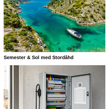
Semester & Sol med Stordåhd