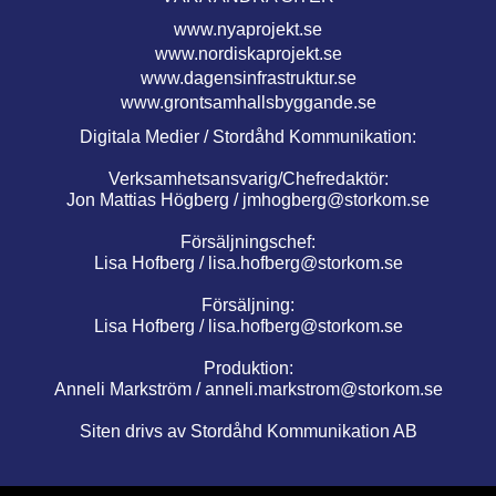
www.nyaprojekt.se
www.nordiskaprojekt.se
www.dagensinfrastruktur.se
www.grontsamhallsbyggande.se
Digitala Medier / Stordåhd Kommunikation:
Verksamhetsansvarig/Chefredaktör:
Jon Mattias Högberg /
jmhogberg@storkom.se
Försäljningschef:
Lisa Hofberg /
lisa.hofberg@storkom.se
Försäljning:
Lisa Hofberg /
lisa.hofberg@storkom.se
Produktion:
Anneli Markström /
anneli.markstrom@storkom.se
Siten drivs av Stordåhd Kommunikation AB