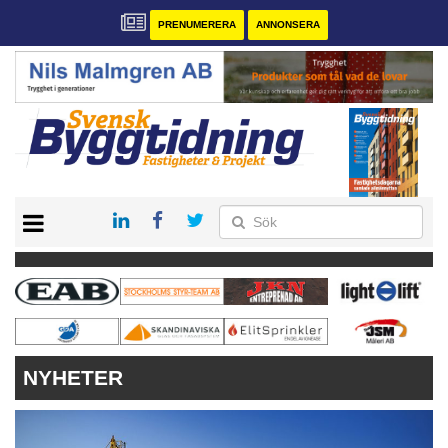
PRENUMERERA
ANNONSERA
START
PRENUMERERA
VÅRA ANDRA MAGASIN
ANNONSERA
KONTAKT
NYHETER