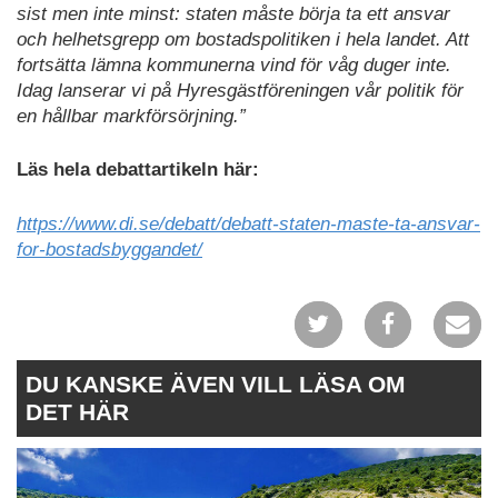
sist men inte minst: staten måste börja ta ett ansvar
och helhetsgrepp om bostadspolitiken i hela landet. Att
fortsätta lämna kommunerna vind för våg duger inte.
Idag lanserar vi på Hyresgästföreningen vår politik för
en hållbar markförsörjning.”
Läs hela debattartikeln här:
https://www.di.se/debatt/debatt-staten-maste-ta-ansvar-
for-bostadsbyggandet/
DU KANSKE ÄVEN VILL LÄSA OM
DET HÄR