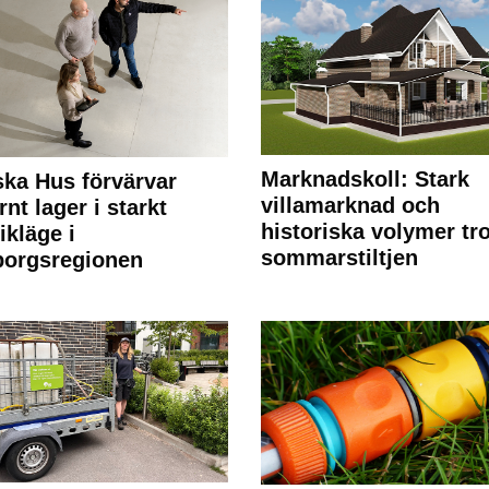
Marknadskoll: Stark
ka Hus förvärvar
villamarknad och
nt lager i starkt
historiska volymer tr
ikläge i
sommarstiltjen
borgsregionen