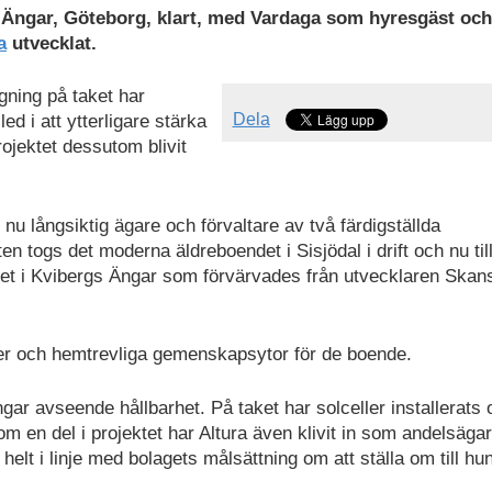
Ängar, Göteborg, klart, med Vardaga som hyresgäst och
a
utvecklat.
ning på taket har
Dela
ed i att ytterligare stärka
rojektet dessutom blivit
u långsiktig ägare och förvaltare av två färdigställda
 togs det moderna äldreboendet i Sisjödal i drift och nu till
t i Kvibergs Ängar som förvärvades från utvecklaren Skan
er och hemtrevliga gemenskapsytor för de boende.
ngar avseende hållbarhet. På taket har solceller installerats
 en del i projektet har Altura även klivit in som andelsägar
helt i linje med bolagets målsättning om att ställa om till hu