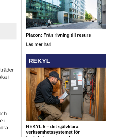
Piacon: Från rivning till resurs
Läs mer här!
REKYL
träder
ska i
 och
e i
REKYL 5 – det självklara
ndra
verksamhetssystemet för