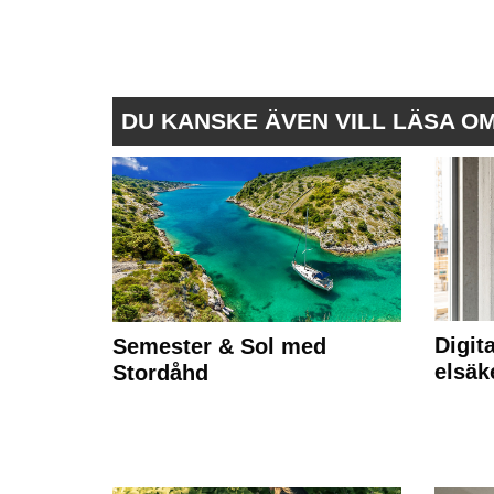
DU KANSKE ÄVEN VILL LÄSA O
Digit
Semester & Sol med
elsäk
Stordåhd