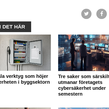
M DET HÄR
ala verktyg som höjer
Tre saker som särskil
erheten i byggsektorn
utmanar företagets
cybersäkerhet under
semestern