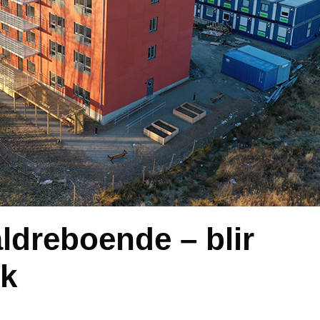
 äldreboende – blir
rk