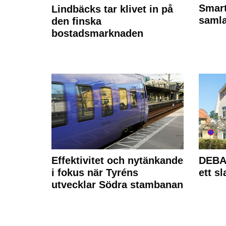
Smart
Lindbäcks tar klivet in på
samla
den finska
bostadsmarknaden
Effektivitet och nytänkande
DEBAT
i fokus när Tyréns
ett s
utvecklar Södra stambanan