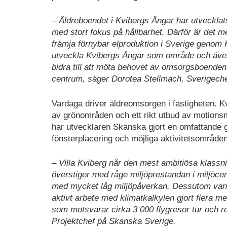
– Äldreboendet i Kvibergs Ängar har utvecklats
med stort fokus på hållbarhet. Därför är det me
främja förnybar elproduktion i Sverige genom 
utveckla Kvibergs Ängar som område och äve
bidra till att möta behovet av omsorgsboenden da
centrum, säger Dorotea Stellmach, Sverigechef
Vardaga driver äldreomsorgen i fastigheten. Kvi
av grönområden och ett rikt utbud av motions
har utvecklaren Skanska gjort en omfattande g
fönsterplacering och möjliga aktivitetsområden
– Villa Kviberg når den mest ambitiösa klass
överstiger med råge miljöprestandan i miljöc
med mycket låg miljöpåverkan. Dessutom van
aktivt arbete med klimatkalkylen gjort flera m
som motsvarar cirka 3 000 flygresor tur och re
Projektchef på Skanska Sverige.