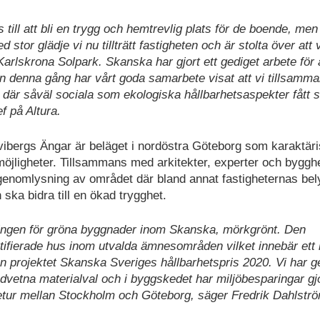
 till att bli en trygg och hemtrevlig plats för de boende, men
d stor glädje vi nu tillträtt fastigheten och är stolta över att
Karlskrona Solpark. Skanska har gjort ett gediget arbete för 
n denna gång har vårt goda samarbete visat att vi tillsamm
̈r såväl sociala som ekologiska hållbarhetsaspekter fått st
 på Altura.
bergs Ängar är beläget i nordöstra Göteborg som karaktär
möjligheter. Tillsammans med arkitekter, experter och byggh
enomlysning av området där bland annat fastigheternas bel
 ska bidra till en ökad trygghet.
ningen för gröna byggnader inom Skanska, mörkgrönt. Den
ertifierade hus inom utvalda ämnesområden vilket innebär ett
n projektet Skanska Sveriges hållbarhetspris 2020. Vi har 
edvetna materialval och i byggskedet har miljöbesparingar gj
tur mellan Stockholm och Göteborg, säger Fredrik Dahlstro