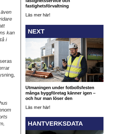
fastighetsservice och
fastighetsförvaltning
 även
Läs mer här!
 vidare
att
NEXT
ans kan
å i
iseras
errar
ysning,
Utmaningen under fotbollsfesten
många byggföretag känner igen –
och hur man löser den
 hus
Läs mer här!
genom
orts
HANTVERKSDATA
̈m,