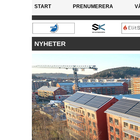
START
PRENUMERERA
V
NYHETER