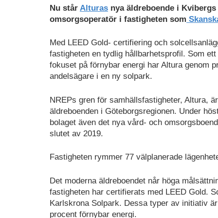
Nu står
Alturas
nya äldreboende i Kvibergs 
omsorgsoperatör i fastigheten som
Skansk
Med LEED Gold- certifiering och solcellsanlägg
fastigheten en tydlig hållbarhetsprofil. Som ett l
fokuset på förnybar energi har Altura genom p
andelsägare i en ny solpark.
NREPs gren för samhällsfastigheter, Altura, är n
äldreboenden i Göteborgsregionen. Under hösten
bolaget även det nya vård- och omsorgsboende
slutet av 2019.
Fastigheten rymmer 77 välplanerade lägenhet
Det moderna äldreboendet når höga målsättni
fastigheten har certifierats med LEED Gold. Som
Karlskrona Solpark. Dessa typer av initiativ är 
procent förnybar energi.