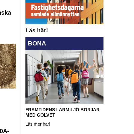
nska
Läs här!
BONA
FRAMTIDENS LÄRMILJÖ BÖRJAR
MED GOLVET
Läs mer här!
0A-