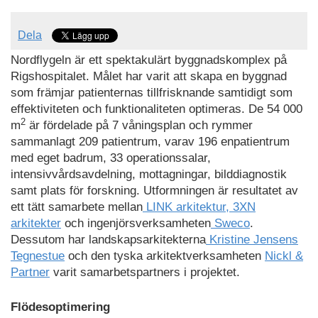
Dela
Nordflygeln är ett spektakulärt byggnadskomplex på
Rigshospitalet. Målet har varit att skapa en byggnad
som främjar patienternas tillfrisknande samtidigt som
effektiviteten och funktionaliteten optimeras. De 54 000
2
m
är fördelade på 7 våningsplan och rymmer
sammanlagt 209 patientrum, varav 196 enpatientrum
med eget badrum, 33 operationssalar,
intensivvårdsavdelning, mottagningar, bilddiagnostik
samt plats för forskning. Utformningen är resultatet av
ett tätt samarbete mellan
LINK arkitektur,
3XN
arkitekter
och ingenjörsverksamheten
Sweco
.
Dessutom har landskapsarkitekterna
Kristine Jensens
Tegnestue
och den tyska arkitektverksamheten
Nickl &
Partner
varit samarbetspartners i projektet.
Flödesoptimering