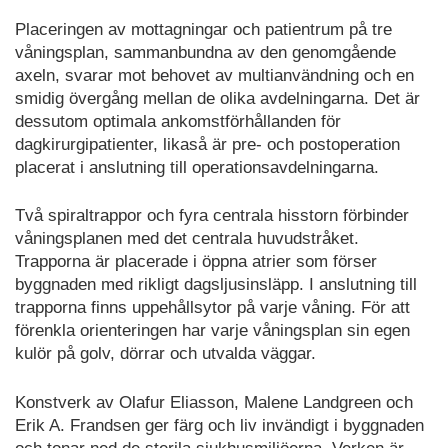
Placeringen av mottagningar och patientrum på tre
våningsplan, sammanbundna av den genomgående
axeln, svarar mot behovet av multianvändning och en
smidig övergång mellan de olika avdelningarna. Det är
dessutom optimala ankomstförhållanden för
dagkirurgipatienter, likaså är pre- och postoperation
placerat i anslutning till operationsavdelningarna.
Två spiraltrappor och fyra centrala hisstorn förbinder
våningsplanen med det centrala huvudstråket.
Trapporna är placerade i öppna atrier som förser
byggnaden med rikligt dagsljusinsläpp. I anslutning till
trapporna finns uppehållsytor på varje våning. För att
förenkla orienteringen har varje våningsplan sin egen
kulör på golv, dörrar och utvalda väggar.
Konstverk av Olafur Eliasson, Malene Landgreen och
Erik A. Frandsen ger färg och liv invändigt i byggnaden