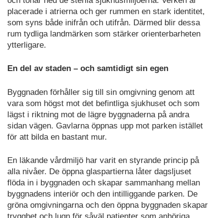
och tonar ned de sterila sjukhusmiljöerna. Verken är
placerade i atrierna och ger rummen en stark identitet,
som syns både inifrån och utifrån. Därmed blir dessa
rum tydliga landmärken som stärker orienterbarheten
ytterligare.
En del av staden – och samtidigt sin egen
Byggnaden förhåller sig till sin omgivning genom att
vara som högst mot det befintliga sjukhuset och som
lägst i riktning mot de lägre byggnaderna på andra
sidan vägen. Gavlarna öppnas upp mot parken istället
för att bilda en bastant mur.
En läkande vårdmiljö har varit en styrande princip på
alla nivåer. De öppna glaspartierna låter dagsljuset
flöda in i byggnaden och skapar sammanhang mellan
byggnadens interiör och den intilliggande parken. De
gröna omgivningarna och den öppna byggnaden skapar
trygghet och lugn för såväl patienter som anhöriga.