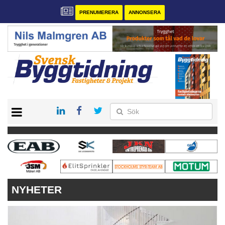
PRENUMERERA
ANNONSERA
START
PRENUMERERA
VÅRA ANDRA MAGASIN
ANNONSERA
KONTAKT
NYHETER