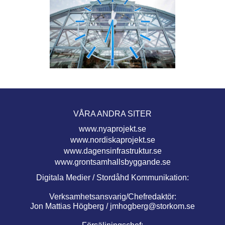
VÅRA ANDRA SITER
www.nyaprojekt.se
www.nordiskaprojekt.se
www.dagensinfrastruktur.se
www.grontsamhallsbyggande.se
Digitala Medier / Stordåhd Kommunikation:
Verksamhetsansvarig/Chefredaktör:
Jon Mattias Högberg /
jmhogberg@storkom.se