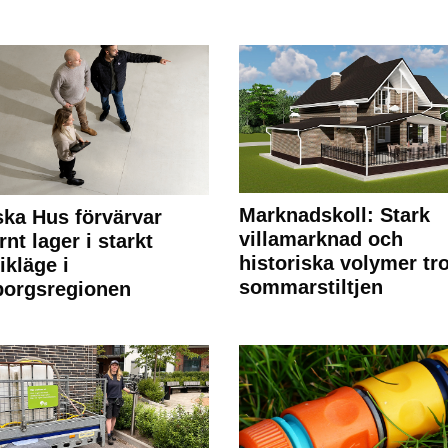
Marknadskoll: Stark
ka Hus förvärvar
villamarknad och
nt lager i starkt
historiska volymer tr
ikläge i
sommarstiltjen
borgsregionen