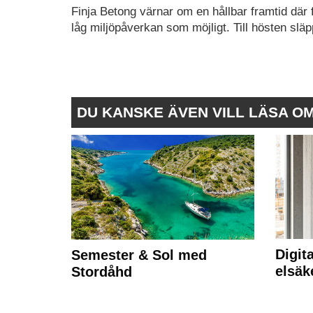
Finja Betong värnar om en hållbar framtid där
låg miljöpåverkan som möjligt. Till hösten slä
DU KANSKE ÄVEN VILL LÄSA O
Digit
Semester & Sol med
elsäk
Stordåhd