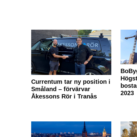
BoBy
Högst
Currentum tar ny position i
bost
Småland – förvärvar
2023
Åkessons Rör i Tranås