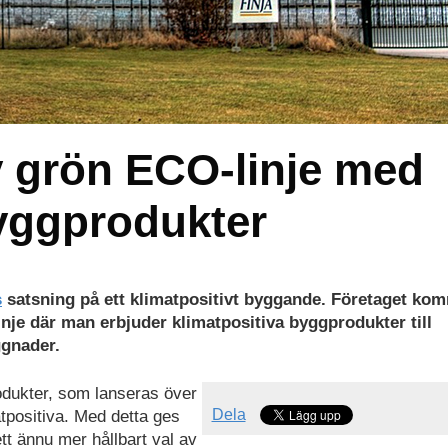
y grön ECO-linje med
byggprodukter
s
satsning på ett klimatpositivt byggande. Företaget ko
nje där man erbjuder klimatpositiva byggprodukter till
ggnader.
odukter, som lanseras över
Dela
tpositiva. Med detta ges
tt ännu mer hållbart val av