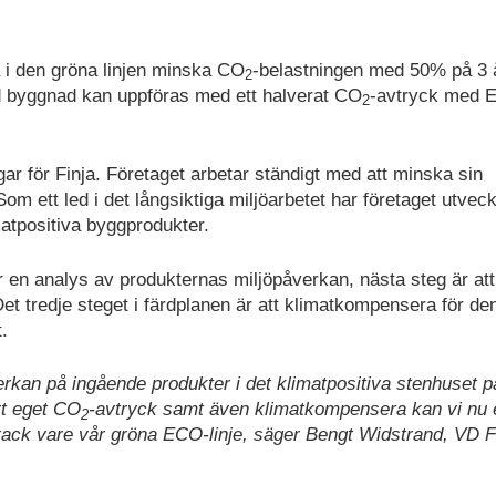
 i den gröna linjen minska CO
-belastningen med 50% på 3 
2
ad byggnad kan uppföras med ett halverat CO
-avtryck med 
2
ngar för Finja. Företaget arbetar ständigt med att minska sin
m ett led i det långsiktiga miljöarbetet har företaget utveck
matpositiva byggprodukter.
r en analys av produkternas miljöpåverkan, nästa steg är att
et tredje steget i färdplanen är att klimatkompensera för de
.
erkan på ingående produkter i det klimatpositiva stenhuset p
rt eget CO
-avtryck samt även klimatkompensera kan vi nu 
2
tack vare vår gröna ECO-linje, säger Bengt Widstrand, VD F