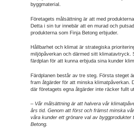
byggmaterial.
Företagets målsättning är att med produkterna
Detta i sin tur innebär att en murad och puts
produkterna som Finja Betong erbjuder.
Hållbarhet och klimat är strategiska prioriteri
miljöpåverkan och därmed sitt klimatavtryck. So
färdplan för att kunna erbjuda sina kunder kli
Färdplanen består av tre steg. Första steget ä
fram åtgärder för att minska klimatpåverkan. D
där företagets egna åtgärder inte räcker fullt ut
– Vår målsättning är att halvera vår klimatpåv
års tid. Genom att först och främst minska vå
våra kunder ett grönare val av byggprodukter 
Betong.