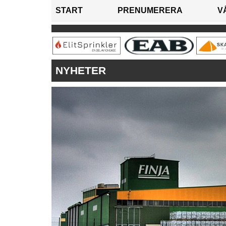
START
PRENUMERERA
V
NYHETER