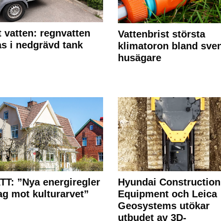
 vatten: regnvatten
Vattenbrist största
s i nedgrävd tank
klimatoron bland sve
husägare
T: ”Nya energiregler
Hyundai Construction
lag mot kulturarvet”
Equipment och Leica
Geosystems utökar
utbudet av 3D-