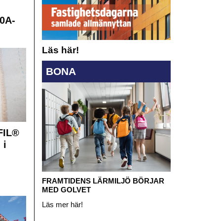
0A-
Läs här!
BONA
FIL®
 i
FRAMTIDENS LÄRMILJÖ BÖRJAR
MED GOLVET
Läs mer här!