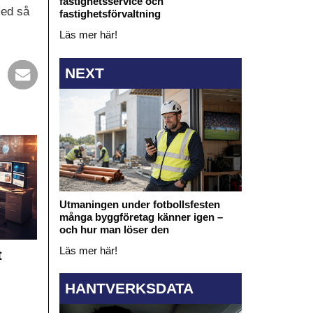
fastighetsservice och
med så
fastighetsförvaltning
Läs mer här!
NEXT
Utmaningen under fotbollsfesten
många byggföretag känner igen –
och hur man löser den
Läs mer här!
t
HANTVERKSDATA