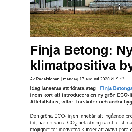
Finja Betong: N
klimatpositiva 
Av Redaktionen |
måndag 17 augusti 2020 kl. 9:42
Idag lanseras ett första steg i
Finja Betong
inom kort att introducera en ny grön ECO-li
Attefallshus, villor, förskolor och andra by
Den gröna ECO-linjen innebär att ingående pr
tid, har en sänkt CO
-belastning samt är klima
2
möjlighet för medvetna kunder att aktivt göra e