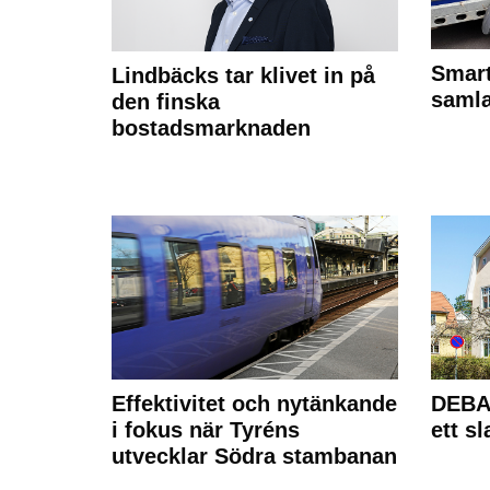
Smart
Lindbäcks tar klivet in på
samla
den finska
bostadsmarknaden
Effektivitet och nytänkande
DEBAT
i fokus när Tyréns
ett s
utvecklar Södra stambanan