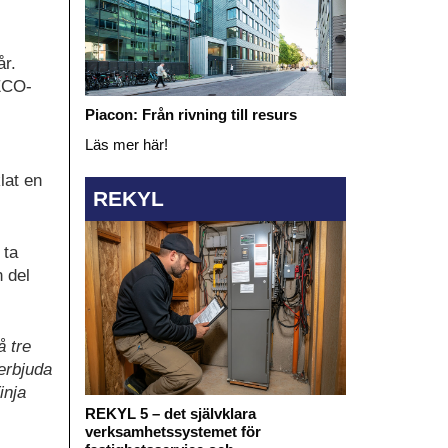
år.
ECO-
Piacon: Från rivning till resurs
Läs mer här!
lat en
REKYL
 ta
n del
å tre
erbjuda
inja
REKYL 5 – det självklara
verksamhetssystemet för