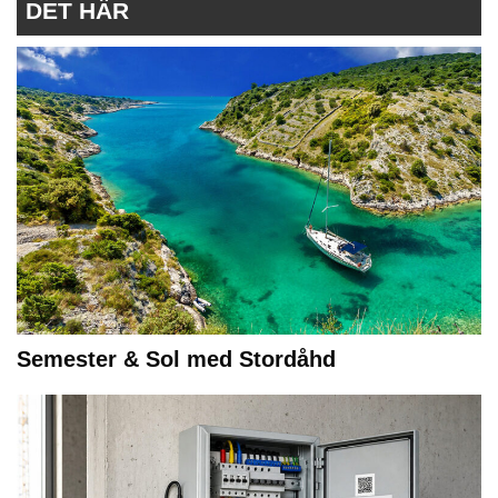
DET HÄR
Semester & Sol med Stordåhd