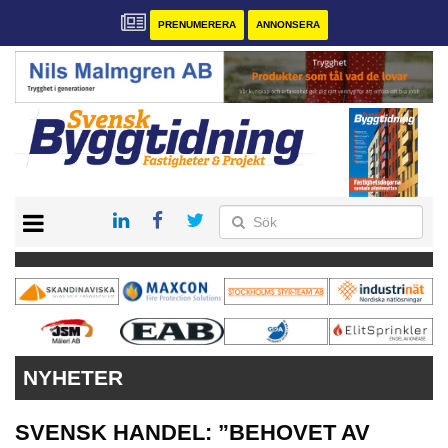
PRENUMERERA
ANNONSERA
START
PRENUMERERA
VÅRA ANDRA MAGASIN
ANNONSERA
KONTAKT
NYHETER
SVENSK HANDEL: ”BEHOVET AV