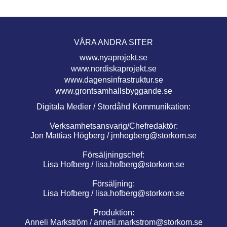
VÅRA ANDRA SITER
www.nyaprojekt.se
www.nordiskaprojekt.se
www.dagensinfrastruktur.se
www.grontsamhallsbyggande.se
Digitala Medier / Stordåhd Kommunikation:
Verksamhetsansvarig/Chefredaktör:
Jon Mattias Högberg /
jmhogberg@storkom.se
Försäljningschef:
Lisa Hofberg /
lisa.hofberg@storkom.se
Försäljning:
Lisa Hofberg /
lisa.hofberg@storkom.se
Produktion:
Anneli Markström /
anneli.markstrom@storkom.se