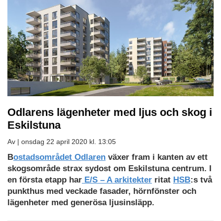
Odlarens lägenheter med ljus och skog i
Eskilstuna
Av |
onsdag 22 april 2020 kl. 13:05
B
ostadsområdet Odlaren
växer fram i kanten av ett
skogsområde strax sydost om Eskilstuna centrum.
I
en första etapp har
E/S – A arkitekter
ritat
HSB
:s två
punkthus med veckade fasader, hörnfönster och
lägenheter med generösa ljusinsläpp.