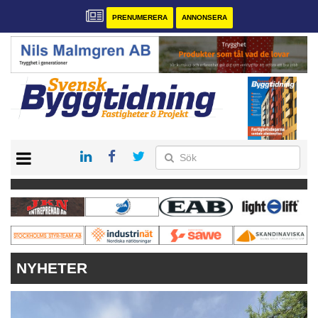
PRENUMERERA
ANNONSERA
START
PRENUMERERA
VÅRA ANDRA MAGASIN
ANNONSERA
KONTAKT
NYHETER