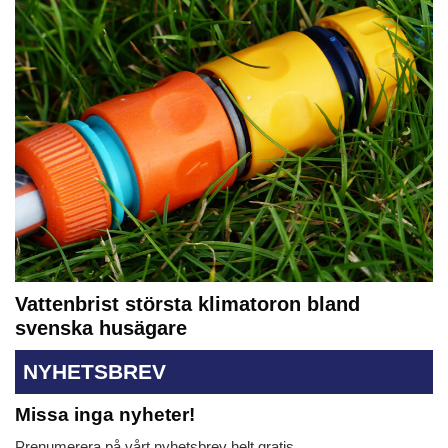
Vattenbrist största klimatoron bland
svenska husägare
NYHETSBREV
Missa inga nyheter!
Prenumerera på vårt nyhetsbrev helt gratis.