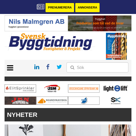
PRENUMERERA
ANNONSERA
START
PRENUMERERA
VÅRA ANDRA MAGASIN
ANNONSERA
KONTAKT
NYHETER