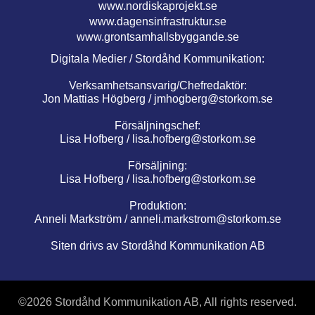
www.nordiskaprojekt.se
www.dagensinfrastruktur.se
www.grontsamhallsbyggande.se
Digitala Medier / Stordåhd Kommunikation:
Verksamhetsansvarig/Chefredaktör:
Jon Mattias Högberg /
jmhogberg@storkom.se
Försäljningschef:
Lisa Hofberg /
lisa.hofberg@storkom.se
Försäljning:
Lisa Hofberg /
lisa.hofberg@storkom.se
Produktion:
Anneli Markström /
anneli.markstrom@storkom.se
Siten drivs av Stordåhd Kommunikation AB
©
2026 Stordåhd Kommunikation AB, All rights reserved.