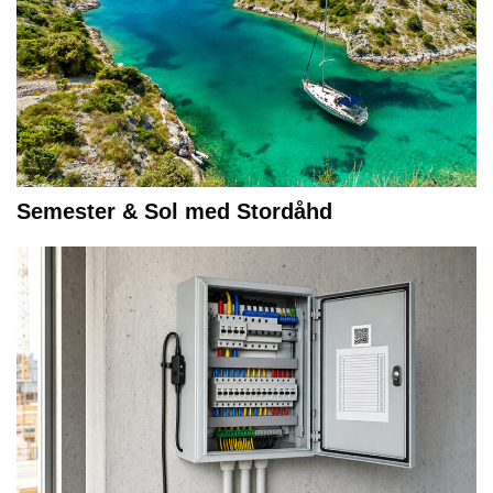
Semester & Sol med Stordåhd