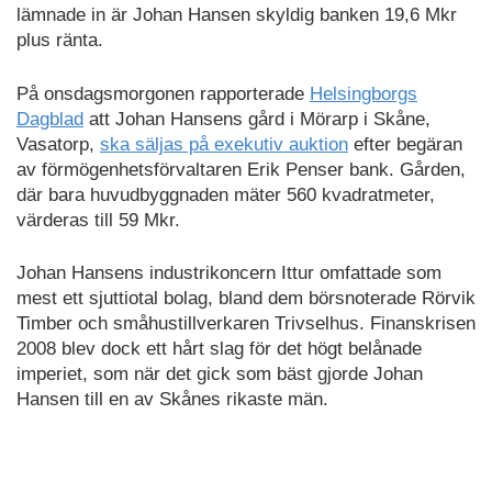
lämnade in är Johan Hansen skyldig banken 19,6 Mkr
plus ränta.
På onsdagsmorgonen rapporterade
Helsingborgs
Dagblad
att Johan Hansens gård i Mörarp i Skåne,
Vasatorp,
ska säljas på exekutiv auktion
efter begäran
av förmögenhetsförvaltaren Erik Penser bank. Gården,
där bara huvudbyggnaden mäter 560 kvadratmeter,
värderas till 59 Mkr.
Johan Hansens industrikoncern Ittur omfattade som
mest ett sjuttiotal bolag, bland dem börsnoterade Rörvik
Timber och småhustillverkaren Trivselhus. Finanskrisen
2008 blev dock ett hårt slag för det högt belånade
imperiet, som när det gick som bäst gjorde Johan
Hansen till en av Skånes rikaste män.