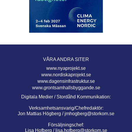
VÅRA ANDRA SITER
www.nyaprojekt.se
www.nordiskaprojekt.se
www.dagensinfrastruktur.se
www.grontsamhallsbyggande.se
Digitala Medier / Stordåhd Kommunikation:
Verksamhetsansvarig/Chefredaktör:
Jon Mattias Högberg /
jmhogberg@storkom.se
Försäljningschef:
Lisa Hofberg /
lisa.hofberg@storkom.se