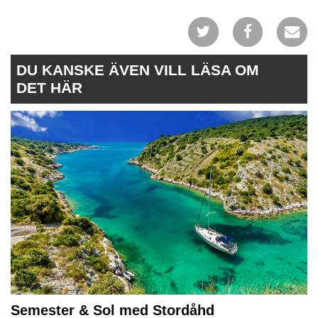
DU KANSKE ÄVEN VILL LÄSA OM
DET HÄR
Semester & Sol med Stordåhd