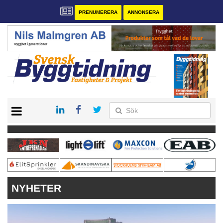
PRENUMERERA
ANNONSERA
START
PRENUMERERA
VÅRA ANDRA MAGASIN
ANNONSERA
KONTAKT
NYHETER