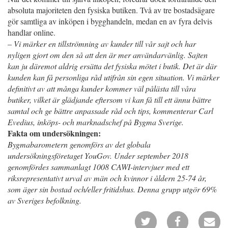
absoluta majoriteten den fysiska butiken. Två av tre bostadsägare
gör samtliga av inköpen i bygghandeln, medan en av fyra delvis
handlar online.
–
Vi märker en tillströmning av kunder till vår sajt och har
nyligen gjort om den så att den är mer användarvänlig. Sajten
kan ju däremot aldrig ersätta det fysiska mötet i butik. Det är där
kunden kan få personliga råd utifrån sin egen situation. Vi märker
definitivt av att många kunder kommer väl pålästa till våra
butiker, vilket är glädjande eftersom vi kan få till ett ännu bättre
samtal och ge bättre anpassade råd och tips, kommenterar Carl
Evedius, inköps- och marknadschef på Bygma Sverige.
Fakta om undersökningen:
Bygmabarometern genomförs av det globala
undersökningsföretaget YouGov. Under september 2018
genomfördes sammanlagt 1008 CAWI-intervjuer med ett
riksrepresentativt urval av män och kvinnor i åldern 25-74 år,
som äger sin bostad och/eller fritidshus. Denna grupp utgör 69%
av Sveriges befolkning.