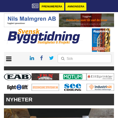
PRENUMERERA
ANNONSERA
START
PRENUMERERA
VÅRA ANDRA MAGASIN
ANNONSERA
KONTAKT
NYHETER