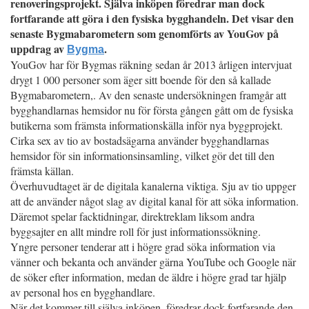
renoveringsprojekt. Själva inköpen föredrar man dock
fortfarande att göra i den fysiska bygghandeln. Det visar den
senaste Bygmabarometern som genomförts av YouGov på
uppdrag av
.
Bygma
YouGov har för Bygmas räkning sedan år 2013 årligen intervjuat
drygt 1 000 personer som äger sitt boende för den så kallade
Bygmabarometern,. Av den senaste undersökningen framgår att
bygghandlarnas hemsidor nu för första gången gått om de fysiska
butikerna som främsta informationskälla inför nya byggprojekt.
Cirka sex av tio av bostadsägarna använder bygghandlarnas
hemsidor för sin informationsinsamling, vilket gör det till den
främsta källan.
Överhuvudtaget är de digitala kanalerna viktiga. Sju av tio uppger
att de använder något slag av digital kanal för att söka information.
Däremot spelar facktidningar, direktreklam liksom andra
byggsajter en allt mindre roll för just informationssökning.
Yngre personer tenderar att i högre grad söka information via
vänner och bekanta och använder gärna YouTube och Google när
de söker efter information, medan de äldre i högre grad tar hjälp
av personal hos en bygghandlare.
När det kommer till själva inköpen, föredrar dock fortfarande den