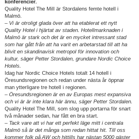
konferencier.
Quality Hotel The Mill är Stordalens femte hotell i
Malmö.
– Vi är otroligt glada över att ha etablerat ett nytt
Quality Hotel i hjärtat av staden. Hotellmarknaden i
Malmö är stark och det är en mycket intressant stad
som har gått från att ha varit en arbetarstad till att ha
blivit en skandinavisk metropol för innovation och
kultur, säger Petter Stordalen, grundare Nordic Choice
Hotels.
Idag har Nordic Choice Hotels totalt 14 hotell i
Öresundsregionen och redan under nästa år öppnar
man ytterligare tre hotell i regionen.
– Öresundsregionen är en av Europas mest expansiva
och vi är är inte klara här ännu, säger Petter Stordalen.
Quality Hotel The Mill, som slog upp portarna för snart
två månader sedan, har fått en bra start.
– Tack vare att vi har ett perfekt läge mitt i centrala
Malmö så är det många som redan hittat hit. Till oss
kommer folk på AW och hittills har nästan 5000 gäster