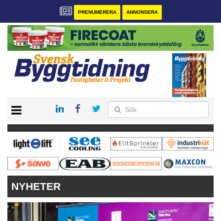
PRENUMERERA
ANNONSERA
START
PRENUMERERA
VÅRA ANDRA MAGASIN
ANNONSERA
KONTAKT
NYHETER