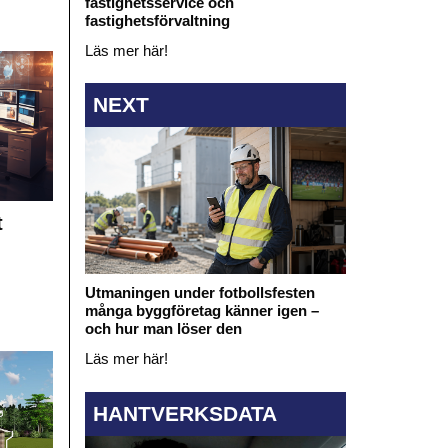
fastighetsservice och
fastighetsförvaltning
Läs mer här!
NEXT
t
Utmaningen under fotbollsfesten
många byggföretag känner igen –
och hur man löser den
Läs mer här!
HANTVERKSDATA