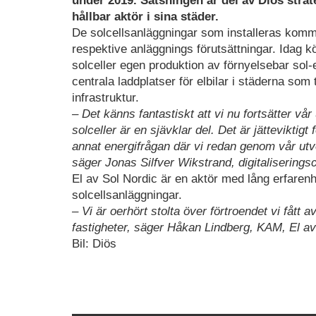
under 2019. Satsningen är del av Diös stra
hållbar aktör i sina städer.
De solcellsanläggningar som installeras kommer
respektive anläggnings förutsättningar. Idag
solceller egen produktion av förnyelsebar sol-
centrala laddplatser för elbilar i städerna som 
infrastruktur.
– Det känns fantastiskt att vi nu fortsätter v
solceller är en sjävklar del. Det är jätteviktig
annat energifrågan där vi redan genom vår utvec
säger Jonas Silfver Wikstrand, digitaliserings
El av Sol Nordic är en aktör med lång erfarenh
solcellsanläggningar.
– Vi är oerhört stolta över förtroendet vi fått a
fastigheter, säger Håkan Lindberg, KAM, El av
Bil: Diös