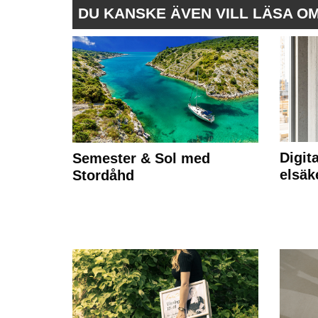
DU KANSKE ÄVEN VILL LÄSA O
Digit
Semester & Sol med
elsäk
Stordåhd