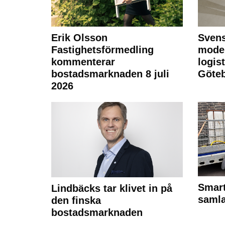
Erik Olsson
Svens
Fastighetsförmedling
moder
kommenterar
logist
bostadsmarknaden 8 juli
Göte
2026
Smart
Lindbäcks tar klivet in på
samla
den finska
bostadsmarknaden