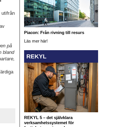
n
 utifrån
 av
Piacon: Från rivning till resurs
Läs mer här!
gen på
om bland
REKYL
martare,
färdiga
REKYL 5 – det självklara
verksamhetssystemet för