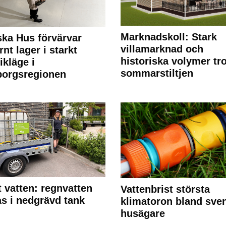
Marknadskoll: Stark
ka Hus förvärvar
villamarknad och
nt lager i starkt
historiska volymer tr
ikläge i
sommarstiltjen
borgsregionen
 vatten: regnvatten
Vattenbrist största
s i nedgrävd tank
klimatoron bland sve
husägare