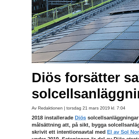
Diös forsätter s
solcellsanläggn
Av Redaktionen |
torsdag 21 mars 2019 kl. 7:04
2018 installerade
Diös
solcellsanläggningar 
målsättning att, på sikt, bygga solcellsanlä
skrivit ett intentionsavtal med
El av Sol No