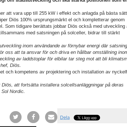
tegi om stadsutveckling och ska stärka positionen som e
 att vara upp till 255 kW i effekt och anlagda på bästa sätt
 köper Diös 100% ursprungsmärkt el och kompletterar genom
el. Som tidigare berättats jobbar Diös också med utveckling
tillsammans med satsningen på solceller, bidrar till stärkt
år utveckling inom användande av förnybar energi där satsnin
t för oss att ta ansvar för och driva en hållbar omställning in
kling av laddstoplar för elbilar tar steg mot att bli klimats
chef, Diös.
et och kompetens av projektering och installation av nyckel
v Diös, att fortsätta installera solcellsanläggningar på deras
 Sol Nordic.
Dela