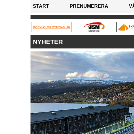
START
PRENUMERERA
V
NYHETER