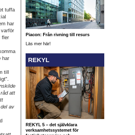
t tuffa
ial
Vem har
 varför
Piacon: Från rivning till resurs
 fler
Läs mer här!
t komma
e har
REKYL
 till
gt”.
enskilde
råd att
tt
 del av
ed
REKYL 5 – det självklara
verksamhetssystemet för
tsatt