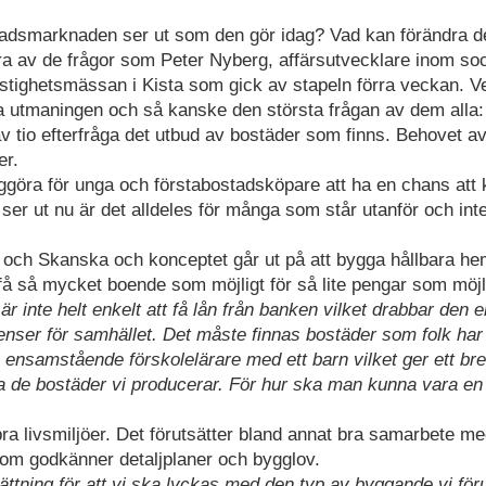
stadsmarknaden ser ut som den gör idag? Vad kan förändra de
gra av de frågor som Peter Nyberg, affärsutvecklare inom soc
astighetsmässan i Kista som gick av stapeln förra veckan. 
iga utmaningen och så kanske den största frågan av dem alla:
av tio efterfråga det utbud av bostäder som finns. Behovet av
er.
iggöra för unga och förstabostadsköpare att ha en chans at
er ut nu är det alldeles för många som står utanför och int
 och Skanska och konceptet går ut på att bygga hållbara hem
” få så mycket boende som möjligt för så lite pengar som möjli
är inte helt enkelt att få lån från banken vilket drabbar den 
ser för samhället. Det måste finnas bostäder som folk har 
 ensamstående förskolelärare med ett barn vilket ger ett bre
a de bostäder vi producerar. För hur ska man kunna vara en
ra livsmiljöer. Det förutsätter bland annat bra samarbete m
om godkänner detaljplaner och bygglov.
ttning för att vi ska lyckas med den typ av byggande vi föru