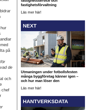
fastighetsservice och
fastighetsförvaltning
bidrar
Läs mer här!
n
NEXT
 hur
s
handlar
g med
lta på
för
 vad de
Utmaningen under fotbollsfesten
många byggföretag känner igen –
ial och
och hur man löser den
e
Läs mer här!
 chef
r
HANTVERKSDATA
er