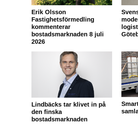
Erik Olsson
Svens
Fastighetsförmedling
moder
kommenterar
logist
bostadsmarknaden 8 juli
Göte
2026
Smart
Lindbäcks tar klivet in på
samla
den finska
bostadsmarknaden