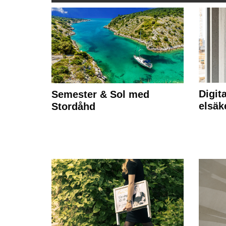
Digit
Semester & Sol med
elsäk
Stordåhd