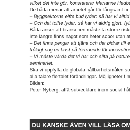
vilket det inte gör, konstaterar Marianne Hedb
De båda menar att arbetet går för långsamt och 
– Byggsektorns elfte bud lyder: så har vi allti
– Och det tolfte lyder: så har vi aldrig gjort, 
Båda anser att branschen måste ta större risker
inte längre finns något som heter sopor utan att
– Det finns pengar att tjäna och det bidrar till 
tråkigt nog en brist på förtroende för innovati
– Vi måste vårda det vi har och slita på natu
seminariet.
Ska vi uppfylla de globala hållbarhetsmålen s
alla talare flertalet förändringar. Möjligheter fi
Bilden:
Peter Nyberg, affärsutvecklare inom social hå
DU KANSKE ÄVEN VILL LÄSA O