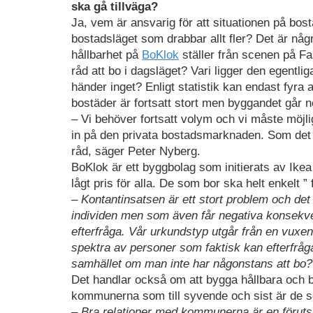
ska gå tillväga?
Ja, vem är ansvarig för att situationen på bo
bostadsläget som drabbar allt fler? Det är nå
hållbarhet på
BoKlok
ställer från scenen på F
råd att bo i dagsläget? Vari ligger den egentl
händer inget? Enligt statistik kan endast fyra 
bostäder är fortsatt stort men byggandet går n
– Vi behöver fortsatt volym och vi måste möjl
in på den privata bostadsmarknaden. Som det s
råd, säger Peter Nyberg.
BoKlok är ett byggbolag som initierats av Ikea
lågt pris för alla. De som bor ska helt enkelt 
– Kontantinsatsen är ett stort problem och det 
individen men som även får negativa konsekven
efterfråga. Vår urkundstyp utgår från en vuxen
spektra av personer som faktisk kan efterfråg
samhället om man inte har någonstans att bo?
Det handlar också om att bygga hållbara och b
kommunerna som till syvende och sist är de s
– Bra relationer med kommunerna är en förutsä