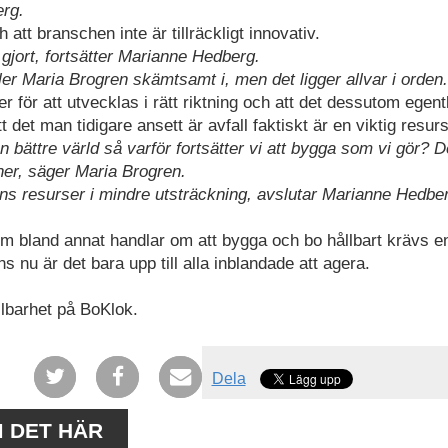
erg.
att branschen inte är tillräckligt innovativ.
d gjort, fortsätter Marianne Hedberg.
fyller Maria Brogren skämtsamt i, men det ligger allvar i orden.
 för att utvecklas i rätt riktning och att det dessutom egent
 det man tidigare ansett är avfall faktiskt är en viktig resurs
en bättre värld så varför fortsätter vi att bygga som vi gör? D
oner, säger Maria Brogren.
rens resurser i mindre utsträckning, avslutar Marianne Hedbe
om bland annat handlar om att bygga och bo hållbart krävs en
nns nu är det bara upp till alla inblandade att agera.
llbarhet på BoKlok.
Dela
M DET HÄR