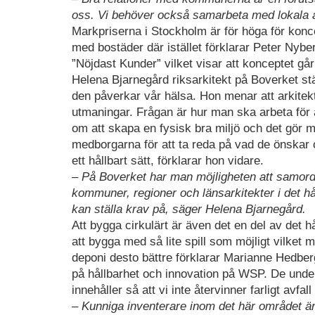
oss. Vi behöver också samarbeta med lokala a
Markpriserna i Stockholm är för höga för konce
med bostäder där istället förklarar Peter Nyb
”Nöjdast Kunder” vilket visar att konceptet gå
Helena Bjarnegård riksarkitekt på Boverket st
den påverkar vår hälsa. Hon menar att arkitekt
utmaningar. Frågan är hur man ska arbeta för 
om att skapa en fysisk bra miljö och det gör
medborgarna för att ta reda på vad de önskar 
ett hållbart sätt, förklarar hon vidare.
– På Boverket har man möjligheten att samordn
kommuner, regioner och länsarkitekter i det h
kan ställa krav på, säger Helena Bjarnegård.
Att bygga cirkulärt är även det en del av det h
att bygga med så lite spill som möjligt vilket
deponi desto bättre förklarar Marianne Hedber
på hållbarhet och innovation på WSP. De under
innehåller så att vi inte återvinner farligt avf
– Kunniga inventerare inom det här området är 