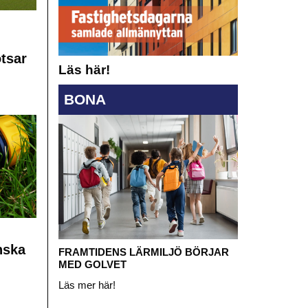
otsar
Läs här!
BONA
nska
FRAMTIDENS LÄRMILJÖ BÖRJAR
MED GOLVET
Läs mer här!