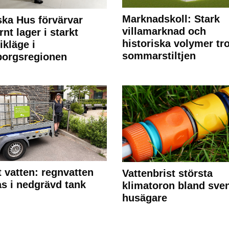
Marknadskoll: Stark
ka Hus förvärvar
villamarknad och
nt lager i starkt
historiska volymer tr
ikläge i
sommarstiltjen
borgsregionen
 vatten: regnvatten
Vattenbrist största
s i nedgrävd tank
klimatoron bland sve
husägare