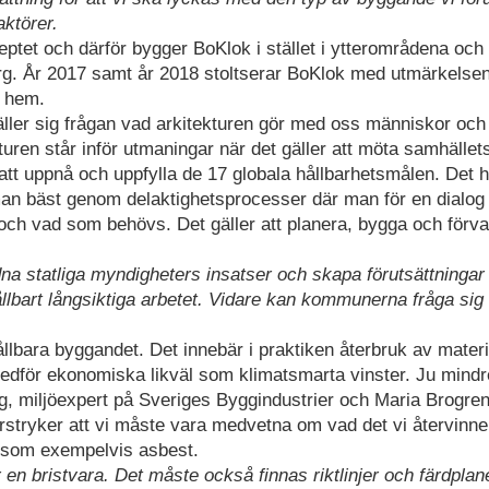
ktörer.
ptet och därför bygger BoKlok i stället i ytterområdena och 
erg. År 2017 samt år 2018 stoltserar BoKlok med utmärkelse
r hem.
äller sig frågan vad arkitekturen gör med oss människor och
uren står inför utmaningar när det gäller att möta samhället
att uppnå och uppfylla de 17 globala hållbarhetsmålen. Det 
 man bäst genom delaktighetsprocesser där man för en dialo
och vad som behövs. Det gäller att planera, bygga och förva
a statliga myndigheters insatser och skapa förutsättningar 
ållbart långsiktiga arbetet. Vidare kan kommunerna fråga sig
ållbara byggandet. Det innebär i praktiken återbruk av mater
 medför ekonomiska likväl som klimatsmarta vinster. Ju mindr
g, miljöexpert på Sveriges Byggindustrier och Maria Brogren
stryker att vi måste vara medvetna om vad det vi återvinne
all som exempelvis asbest.
en bristvara. Det måste också finnas riktlinjer och färdplan