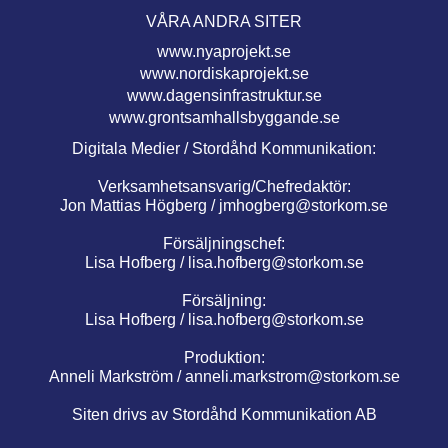
VÅRA ANDRA SITER
www.nyaprojekt.se
www.nordiskaprojekt.se
www.dagensinfrastruktur.se
www.grontsamhallsbyggande.se
Digitala Medier / Stordåhd Kommunikation:
Verksamhetsansvarig/Chefredaktör:
Jon Mattias Högberg /
jmhogberg@storkom.se
Försäljningschef:
Lisa Hofberg /
lisa.hofberg@storkom.se
Försäljning:
Lisa Hofberg /
lisa.hofberg@storkom.se
Produktion:
Anneli Markström /
anneli.markstrom@storkom.se
Siten drivs av Stordåhd Kommunikation AB