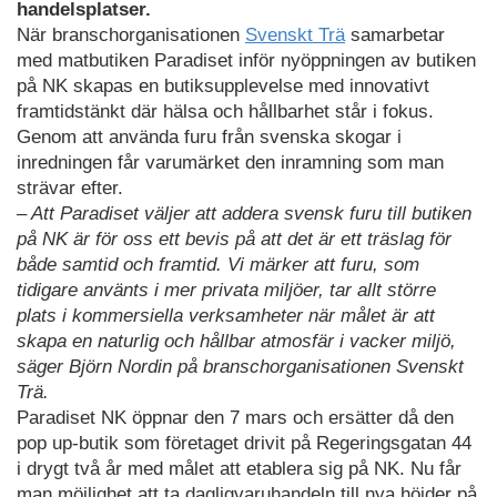
handelsplatser.
När branschorganisationen
Svenskt Trä
samarbetar
med matbutiken Paradiset inför nyöppningen av butiken
på NK skapas en butiksupplevelse med innovativt
framtidstänkt där hälsa och hållbarhet står i fokus.
Genom att använda furu från svenska skogar i
inredningen får varumärket den inramning som man
strävar efter.
– Att Paradiset väljer att addera svensk furu till butiken
på NK är för oss ett bevis på att det är ett träslag för
både samtid och framtid. Vi märker att furu, som
tidigare använts i mer privata miljöer, tar allt större
plats i kommersiella verksamheter när målet är att
skapa en naturlig och hållbar atmosfär i vacker miljö,
säger Björn Nordin på branschorganisationen Svenskt
Trä.
Paradiset NK öppnar den 7 mars och ersätter då den
pop up-butik som företaget drivit på Regeringsgatan 44
i drygt två år med målet att etablera sig på NK. Nu får
man möjlighet att ta dagligvaruhandeln till nya höjder på