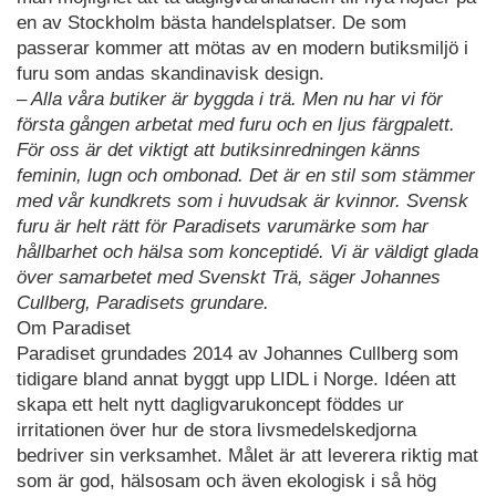
en av Stockholm bästa handelsplatser. De som
passerar kommer att mötas av en modern butiksmiljö i
furu som andas skandinavisk design.
– Alla våra butiker är byggda i trä. Men nu har vi för
första gången arbetat med furu och en ljus färgpalett.
För oss är det viktigt att butiksinredningen känns
feminin, lugn och ombonad. Det är en stil som stämmer
med vår kundkrets som i huvudsak är kvinnor. Svensk
furu är helt rätt för Paradisets varumärke som har
hållbarhet och hälsa som konceptidé. Vi är väldigt glada
över samarbetet med Svenskt Trä, säger Johannes
Cullberg, Paradisets grundare.
Om Paradiset
Paradiset grundades 2014 av Johannes Cullberg som
tidigare bland annat byggt upp LIDL i Norge. Idéen att
skapa ett helt nytt dagligvarukoncept föddes ur
irritationen över hur de stora livsmedelskedjorna
bedriver sin verksamhet. Målet är att leverera riktig mat
som är god, hälsosam och även ekologisk i så hög