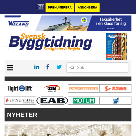
PRENUMERERA
ANNONSERA
START
PRENUMERERA
VÅRA ANDRA MAGASIN
ANNONSERA
KONTAKT
NYHETER