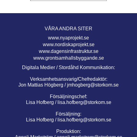
VÅRA ANDRA SITER
www.nyaprojekt.se
www.nordiskaprojekt.se
www.dagensinfrastruktur.se
www.grontsamhallsbyggande.se
Digitala Medier / Stordåhd Kommunikation:
Verksamhetsansvarig/Chefredaktör:
Jon Mattias Högberg /
jmhogberg@storkom.se
Försäljningschef:
Lisa Hofberg /
lisa.hofberg@storkom.se
Försäljning:
Lisa Hofberg /
lisa.hofberg@storkom.se
Produktion: