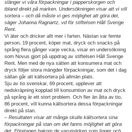
slänger vi våra förpackningar i papperskorgen och
ibland direkt på marken. Undersökningen visar att vi vill
sortera – och då måste vi ges möjlighet att göra det,
säger Johanna Ragnartz, vd för stiftelsen Håll Sverige
Rent.
Vi äter och dricker allt mer i farten. Nästan var femte
person, 19 procent, köper mat, dryck och snacks på
språng flera gånger varje vecka, visar en undersökning
som Novus gjort på uppdrag av stiftelsen Håll Sverige
Rent. Men med de nya sätten att konsumera mat och
dryck följer stora mängder förpackningar, som det i dag
sällan går att källsortera på allmän plats.
Sju av tio svenskar, 69 procent, upplever att
nedskräpning kopplad till konsumtion av mat och dryck
på språng är ett stort problem. Och fler än åtta av tio,
86 procent, vill kunna källsortera dessa förpackningar
direkt på stan.
– Resultaten visar att många skulle källsortera sina
förpackningar på stan om det fanns möjlighet att göra
det. Företagen bakom de varumärken som ligger och