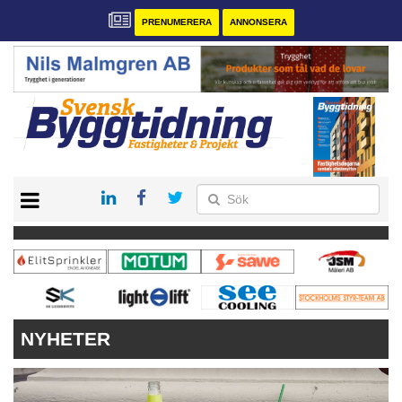
PRENUMERERA
ANNONSERA
START
PRENUMERERA
VÅRA ANDRA MAGASIN
ANNONSERA
KONTAKT
NYHETER