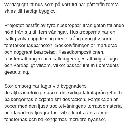
vardagligt fint hus som på kort tid har gått från första
skiss till färdigt bygglov.
Projektet består av fyra huskroppar ifrån gatan fallande
höjd från sju till fem våningar. Huskropparna har en
tydlig volymuppdelning med språng i väggliv som
förstärker läsbarheten. Sockelvåningen är markerad
och noggrant bearbetad. Fasadkompositionen,
fönstersättningen och balkongers gestaltning är lugn
och vardagligt vilsam, vilket passar fint in i områdets
gestaltning.
Stor omsorg har lagts vid byggnadens
detaljbearbetning, såsom det sirliga takutsprånget och
balkongernas eleganta smidesräcken. Färgskalan är
sober med den ljusa sockelvåningens terrassomaterial
och fasadens ljusgrå ton, vilka kontrasteras mot
fönsternas och balkongernas mörkare nyanser.