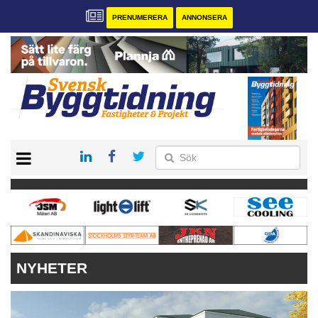
PRENUMERERA
ANNONSERA
START
PRENUMERERA
VÅRA ANDRA MAGASIN
ANNONSERA
KONTAKT
NYHETER