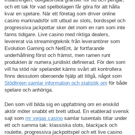
och ett tak för vad spelbolagen får göra för att hålla
kvar en spelare. När ett företag som driver online
casino marknadsför sitt utbud av slots, bordsspel och
progressiva jackpottar sker det inom en ram som inte
fanns tidigare. Live casino med riktiga dealers,
levererat via streamingteknik från leverantörer som
Evolution Gaming och NetEnt, är fortfarande
underhållning först och främst, men ramen runt
produkten är numera juridiskt definierad. För den som
vill ha stöd när spelandet känns svårt att kontrollera
finns dessutom oberoende hjälp att tillgå, något som
Stödlinjen samlar information och statistik om
för både
spelare och anhöriga.
Den som vill bilda sig en uppfattning om en enskild
aktör möter snabbt ett brett utbud. En etablerad svensk
sajt som
mr vegas casino
samlar tusentals titlar under
ett och samma tak: klassiska slots, blackjack och
roulette, progressiva jackpottspel och ett live casino