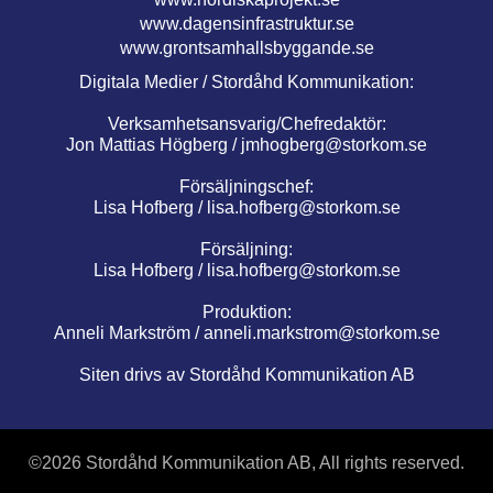
www.dagensinfrastruktur.se
www.grontsamhallsbyggande.se
Digitala Medier / Stordåhd Kommunikation:
Verksamhetsansvarig/Chefredaktör:
Jon Mattias Högberg /
jmhogberg@storkom.se
Försäljningschef:
Lisa Hofberg /
lisa.hofberg@storkom.se
Försäljning:
Lisa Hofberg /
lisa.hofberg@storkom.se
Produktion:
Anneli Markström /
anneli.markstrom@storkom.se
Siten drivs av Stordåhd Kommunikation AB
©
2026 Stordåhd Kommunikation AB, All rights reserved.