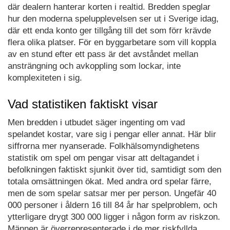
där dealern hanterar korten i realtid. Bredden speglar
hur den moderna spelupplevelsen ser ut i Sverige idag,
där ett enda konto ger tillgång till det som förr krävde
flera olika platser. För en byggarbetare som vill koppla
av en stund efter ett pass är det avståndet mellan
ansträngning och avkoppling som lockar, inte
komplexiteten i sig.
Vad statistiken faktiskt visar
Men bredden i utbudet säger ingenting om vad
spelandet kostar, vare sig i pengar eller annat. Här blir
siffrorna mer nyanserade. Folkhälsomyndighetens
statistik om spel om pengar visar att deltagandet i
befolkningen faktiskt sjunkit över tid, samtidigt som den
totala omsättningen ökat. Med andra ord spelar färre,
men de som spelar satsar mer per person. Ungefär 40
000 personer i åldern 16 till 84 år har spelproblem, och
ytterligare drygt 300 000 ligger i någon form av riskzon.
Männen är överrepresenterade i de mer riskfyllda