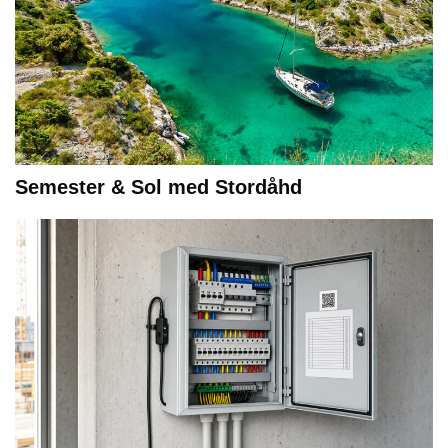
Semester & Sol med Stordåhd