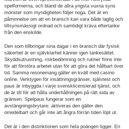
spelformerna, och bland de allra yngsta vuxna syns
mönster som myndigheten följer noga. Det är en
påminnelse om att en bransch kan vara både laglig och
tillsynsmässigt ordnad och samtidigt kräva eftertanke
från den enskilde.
Den som tillbringar sina dagar i en bransch där fysisk
säkerhet är en självklarhet känner igen tankesättet.
Skyddsutrustning, riskbedömning och rutiner finns inte
för att förstöra arbetet utan för att göra det hållbart över
tid. Samma resonemang gäller en kväll med casino
online. Verktygen för insättningsgränser, självtest och
paus är inbyggda i varje svensklicensierad tjänst, och
de är till för att hålla underhållningen på rätt sida av
gränsen. Spelpaus fungerar som en
avstängningsbrytare: aktiveras den gäller den
omedelbart och går inte att ångra förrän tiden löpt ut.
Det är i den distinktionen som hela poängen ligger. En