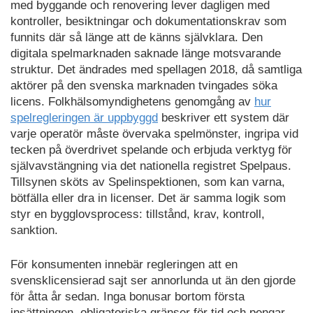
med byggande och renovering lever dagligen med
kontroller, besiktningar och dokumentationskrav som
funnits där så länge att de känns självklara. Den
digitala spelmarknaden saknade länge motsvarande
struktur. Det ändrades med spellagen 2018, då samtliga
aktörer på den svenska marknaden tvingades söka
licens. Folkhälsomyndighetens genomgång av
hur
spelregleringen är uppbyggd
beskriver ett system där
varje operatör måste övervaka spelmönster, ingripa vid
tecken på överdrivet spelande och erbjuda verktyg för
självavstängning via det nationella registret Spelpaus.
Tillsynen sköts av Spelinspektionen, som kan varna,
bötfälla eller dra in licenser. Det är samma logik som
styr en bygglovsprocess: tillstånd, krav, kontroll,
sanktion.
För konsumenten innebär regleringen att en
svensklicensierad sajt ser annorlunda ut än den gjorde
för åtta år sedan. Inga bonusar bortom första
insättningen, obligatoriska gränser för tid och pengar,