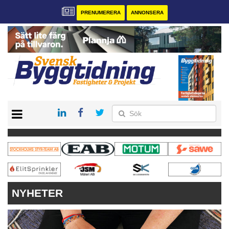
PRENUMERERA
ANNONSERA
START
PRENUMERERA
VÅRA ANDRA MAGASIN
ANNONSERA
KONTAKT
NYHETER