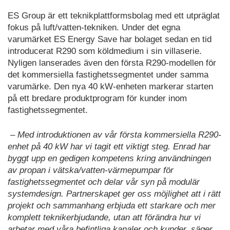
ES Group är ett teknikplattformsbolag med ett utpräglat
fokus på luft/vatten-tekniken. Under det egna
varumärket ES Energy Save har bolaget sedan en tid
introducerat R290 som köldmedium i sin villaserie.
Nyligen lanserades även den första R290-modellen för
det kommersiella fastighetssegmentet under samma
varumärke. Den nya 40 kW-enheten markerar starten
på ett bredare produktprogram för kunder inom
fastighetssegmentet.
– Med introduktionen av vår första kommersiella R290-
enhet på 40 kW har vi tagit ett viktigt steg. Enrad har
byggt upp en gedigen kompetens kring användningen
av propan i vätska/vatten-värmepumpar för
fastighetssegmentet och delar vår syn på modulär
systemdesign. Partnerskapet ger oss möjlighet att i rätt
projekt och sammanhang erbjuda ett starkare och mer
komplett teknikerbjudande, utan att förändra hur vi
arbetar med våra befintliga kanaler och kunder, säger