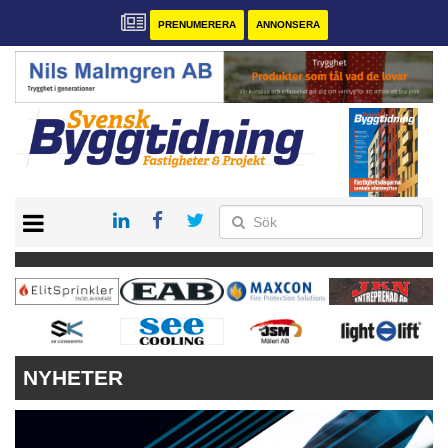
PRENUMERERA
ANNONSERA
START
PRENUMERERA
VÅRA ANDRA MAGASIN
ANNONSERA
KONTAKT
NYHETER