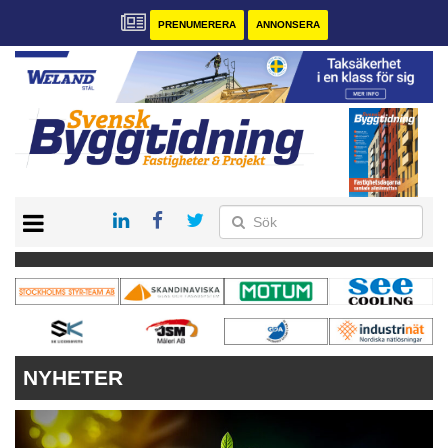
PRENUMERERA
ANNONSERA
START
PRENUMERERA
VÅRA ANDRA MAGASIN
ANNONSERA
KONTAKT
NYHETER