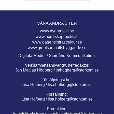
VÅRA ANDRA SITER
www.nyaprojekt.se
www.nordiskaprojekt.se
www.dagensinfrastruktur.se
www.grontsamhallsbyggande.se
Digitala Medier / Stordåhd Kommunikation:
Verksamhetsansvarig/Chefredaktör:
Jon Mattias Högberg /
jmhogberg@storkom.se
Försäljningschef:
Lisa Hofberg /
lisa.hofberg@storkom.se
Försäljning:
Lisa Hofberg /
lisa.hofberg@storkom.se
Produktion:
Anneli Markström /
anneli.markstrom@storkom.se