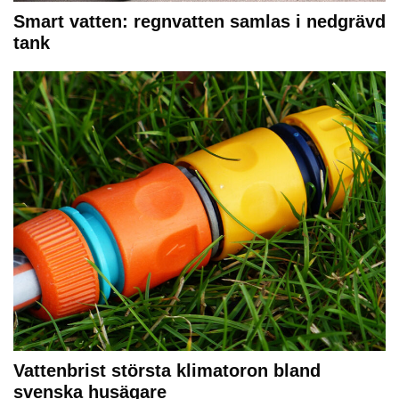
Smart vatten: regnvatten samlas i nedgrävd
tank
Vattenbrist största klimatoron bland
svenska husägare