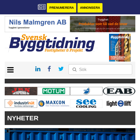
PRENUMERERA
ANNONSERA
START
PRENUMERERA
VÅRA ANDRA MAGASIN
ANNONSERA
KONTAKT
NYHETER