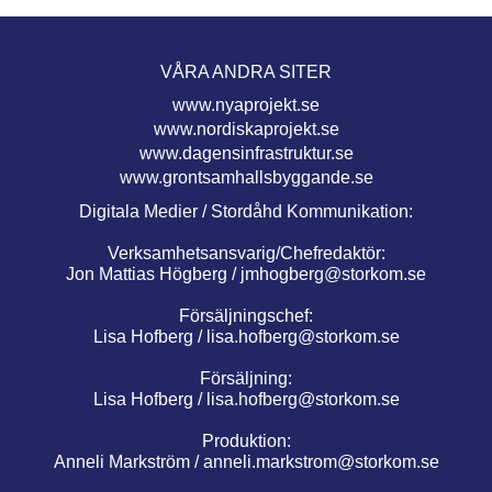
VÅRA ANDRA SITER
www.nyaprojekt.se
www.nordiskaprojekt.se
www.dagensinfrastruktur.se
www.grontsamhallsbyggande.se
Digitala Medier / Stordåhd Kommunikation:
Verksamhetsansvarig/Chefredaktör:
Jon Mattias Högberg /
jmhogberg@storkom.se
Försäljningschef:
Lisa Hofberg /
lisa.hofberg@storkom.se
Försäljning:
Lisa Hofberg /
lisa.hofberg@storkom.se
Produktion:
Anneli Markström /
anneli.markstrom@storkom.se