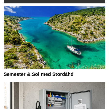
Semester & Sol med Stordåhd