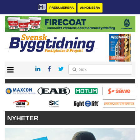
PRENUMERERA
ANNONSERA
START
PRENUMERERA
VÅRA ANDRA MAGASIN
ANNONSERA
KONTAKT
NYHETER