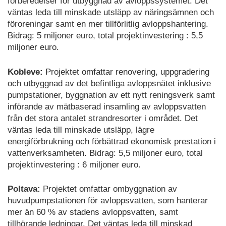
förberedelser för utbyggnad av avloppssystemet. Det
väntas leda till minskade utsläpp av näringsämnen och
föroreningar samt en mer tillförlitlig avloppshantering.
Bidrag: 5 miljoner euro, total projektinvestering : 5,5
miljoner euro.
Kobleve:
Projektet omfattar renovering, uppgradering
och utbyggnad av det befintliga avloppsnätet inklusive
pumpstationer, byggnation av ett nytt reningsverk samt
införande av mätbaserad insamling av avloppsvatten
från det stora antalet strandresorter i området. Det
väntas leda till minskade utsläpp, lägre
energiförbrukning och förbättrad ekonomisk prestation i
vattenverksamheten. Bidrag: 5,5 miljoner euro, total
projektinvestering : 6 miljoner euro.
Poltava:
Projektet omfattar ombyggnation av
huvudpumpstationen för avloppsvatten, som hanterar
mer än 60 % av stadens avloppsvatten, samt
tillhörande ledningar. Det väntas leda till minskad