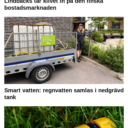
Lindbäcks tar klivet in på den finska
bostadsmarknaden
Smart vatten: regnvatten samlas i nedgrävd
tank