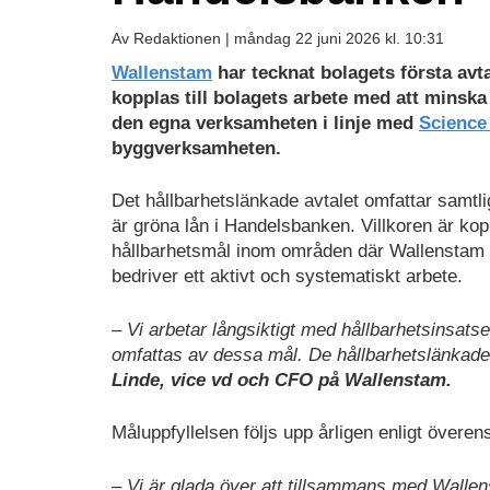
Av Redaktionen |
måndag 22 juni 2026 kl. 10:31
Wallenstam
har tecknat bolagets första avt
kopplas till bolagets arbete med att minsk
den egna verksamheten i linje med
Science 
byggverksamheten.
Det hållbarhetslänkade avtalet omfattar samtli
är gröna lån i Handelsbanken. Villkoren är kop
hållbarhetsmål inom områden där Wallenstam s
bedriver ett aktivt och systematiskt arbete.
– Vi arbetar långsiktigt med hållbarhetsinsatse
omfattas av dessa mål. De hållbarhetslänkade 
Linde, vice vd och CFO på Wallenstam.
Måluppfyllelsen följs upp årligen enligt över
– Vi är glada över att tillsammans med Wallen