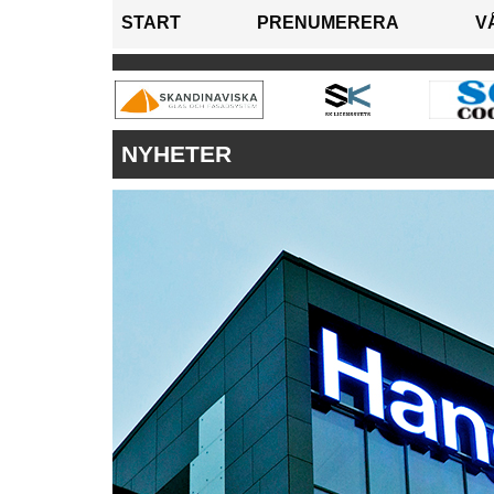
START
PRENUMERERA
V
NYHETER