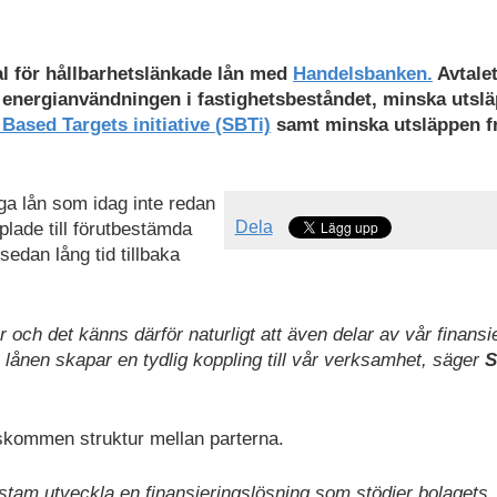
al för hållbarhetslänkade lån med
Handelsbanken.
Avtale
a energianvändningen i fastighetsbeståndet, minska utslä
Based Targets initiative (SBTi)
samt minska utsläppen f
ga lån som idag inte redan
Dela
plade till förutbestämda
edan lång tid tillbaka
r och det känns därför naturligt att även delar av vår finansi
lånen skapar en tydlig koppling till vår verksamhet, säger
S
enskommen struktur mellan parterna.
stam utveckla en finansieringslösning som stödjer bolagets