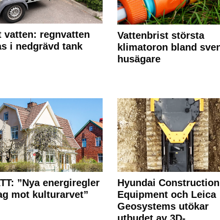
 vatten: regnvatten
Vattenbrist största
s i nedgrävd tank
klimatoron bland sve
husägare
T: ”Nya energiregler
Hyundai Construction
lag mot kulturarvet”
Equipment och Leica
Geosystems utökar
utbudet av 3D-