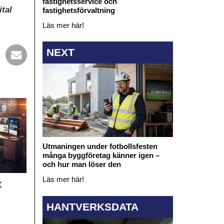
fastighetsservice och
tal
fastighetsförvaltning
Läs mer här!
NEXT
Utmaningen under fotbollsfesten
många byggföretag känner igen –
och hur man löser den
Läs mer här!
t
HANTVERKSDATA