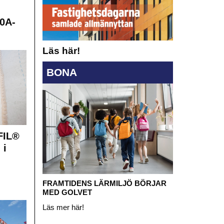
0A-
Läs här!
BONA
FIL®
 i
FRAMTIDENS LÄRMILJÖ BÖRJAR
MED GOLVET
Läs mer här!