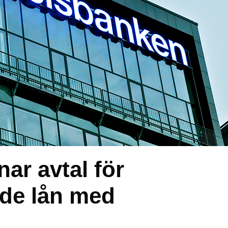
ar avtal för
ade lån med