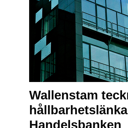
Wallenstam teckn
hållbarhetslänk
Handelsbanken