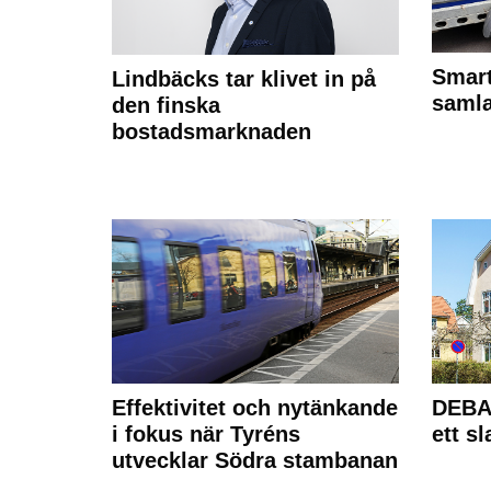
Smart
Lindbäcks tar klivet in på
samla
den finska
bostadsmarknaden
Effektivitet och nytänkande
DEBAT
i fokus när Tyréns
ett s
utvecklar Södra stambanan