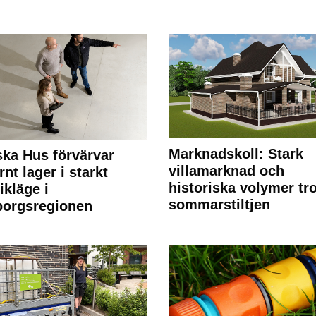
Marknadskoll: Stark
ka Hus förvärvar
villamarknad och
nt lager i starkt
historiska volymer tr
ikläge i
sommarstiltjen
borgsregionen