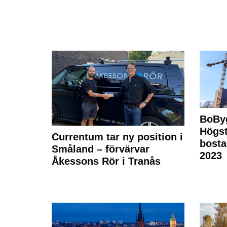
BoBy
Högst
Currentum tar ny position i
bost
Småland – förvärvar
2023
Åkessons Rör i Tranås