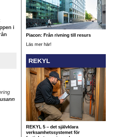
t
ppen i
rån
Piacon: Från rivning till resurs
Läs mer här!
REKYL
ering
usann
REKYL 5 – det självklara
verksamhetssystemet för