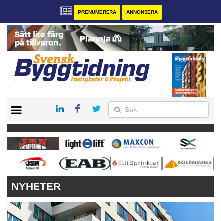
PRENUMERERA
ANNONSERA
START
PRENUMERERA
VÅRA ANDRA MAGASIN
ANNONSERA
KONTAKT
NYHETER