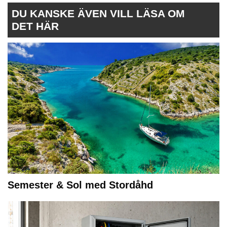
DU KANSKE ÄVEN VILL LÄSA OM
DET HÄR
Semester & Sol med Stordåhd