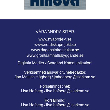
VÅRA ANDRA SITER
www.nyaprojekt.se
www.nordiskaprojekt.se
www.dagensinfrastruktur.se
www.grontsamhallsbyggande.se
Digitala Medier / Stordåhd Kommunikation:
Verksamhetsansvarig/Chefredaktör:
Jon Mattias Högberg /
jmhogberg@storkom.se
Försäljningschef:
Lisa Hofberg /
lisa.hofberg@storkom.se
Försäljning:
Lisa Hofberg /
lisa.hofberg@storkom.se