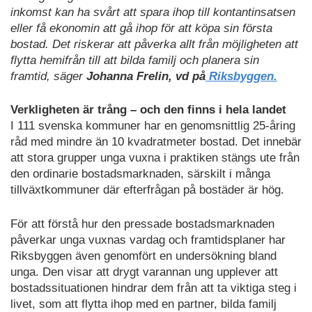
inkomst kan ha svårt att spara ihop till kontantinsatsen
eller få ekonomin att gå ihop för att köpa sin första
bostad. Det riskerar att påverka allt från möjligheten att
flytta hemifrån till att bilda familj och planera sin
framtid, säger
Johanna Frelin, vd på
Riksbyggen.
Verkligheten
är trång – och den finns i hela landet
I 111 svenska kommuner har en genomsnittlig 25-åring
råd med mindre än 10 kvadratmeter bostad. Det innebär
att stora grupper unga vuxna i praktiken stängs ute från
den ordinarie bostadsmarknaden, särskilt i många
tillväxtkommuner där efterfrågan på bostäder är hög.
För att förstå hur den pressade bostadsmarknaden
påverkar unga vuxnas vardag och framtidsplaner har
Riksbyggen även genomfört en undersökning bland
unga. Den visar att drygt varannan ung upplever att
bostadssituationen hindrar dem från att ta viktiga steg i
livet, som att flytta ihop med en partner, bilda familj