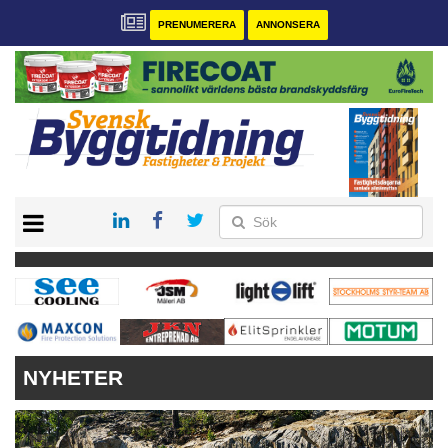
PRENUMERERA
ANNONSERA
START
PRENUMERERA
VÅRA ANDRA MAGASIN
ANNONSERA
KONTAKT
NYHETER