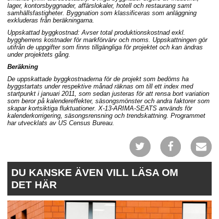
lager, kontorsbyggnader, affärslokaler, hotell och restaurang samt
samhällsfastigheter. Byggnation som klassificeras som anläggning
exkluderas från beräkningarna.
Uppskattad byggkostnad: Avser total produktionskostnad exkl.
byggherrens kostnader för markförvärv och moms. Uppskattningen gör
utifrån de uppgifter som finns tillgängliga för projektet och kan ändras
under projektets gång.
Beräkning
De uppskattade byggkostnaderna för de projekt som bedöms ha
byggstartats under respektive månad räknas om till ett index med
startpunkt i januari 2011, som sedan justeras för att rensa bort variation
som beror på kalendereffekter, säsongsmönster och andra faktorer som
skapar kortsiktiga fluktuationer. X-13-ARIMA-SEATS används för
kalenderkorrigering, säsongsrensning och trendskattning. Programmet
har utvecklats av US Census Bureau.
DU KANSKE ÄVEN VILL LÄSA OM
DET HÄR