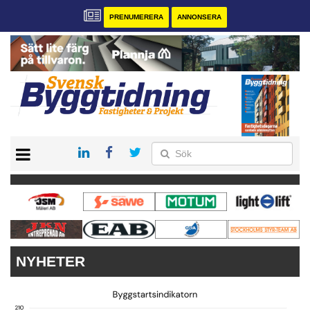
PRENUMERERA
ANNONSERA
START
PRENUMERERA
VÅRA ANDRA MAGASIN
ANNONSERA
KONTAKT
NYHETER