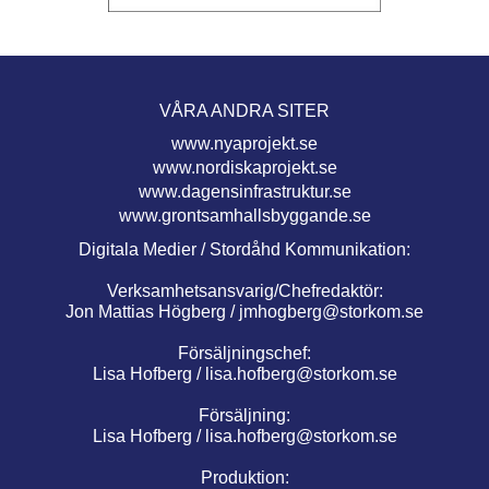
VÅRA ANDRA SITER
www.nyaprojekt.se
www.nordiskaprojekt.se
www.dagensinfrastruktur.se
www.grontsamhallsbyggande.se
Digitala Medier / Stordåhd Kommunikation:
Verksamhetsansvarig/Chefredaktör:
Jon Mattias Högberg /
jmhogberg@storkom.se
Försäljningschef:
Lisa Hofberg /
lisa.hofberg@storkom.se
Försäljning:
Lisa Hofberg /
lisa.hofberg@storkom.se
Produktion: