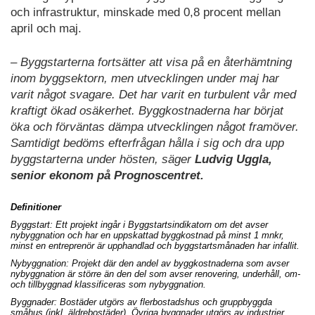
och infrastruktur, minskade med 0,8 procent mellan
april och maj.
– Byggstarterna fortsätter att visa på en återhämtning
inom byggsektorn, men utvecklingen under maj har
varit något svagare. Det har varit en turbulent vår med
kraftigt ökad osäkerhet. Byggkostnaderna har börjat
öka och förväntas dämpa utvecklingen något framöver.
Samtidigt bedöms efterfrågan hålla i sig och dra upp
byggstarterna under hösten, säger
Ludvig Uggla,
senior ekonom på Prognoscentret.
Definitioner
Byggstart: Ett projekt ingår i Byggstartsindikatorn om det avser
nybyggnation och har en uppskattad byggkostnad på minst 1 mnkr,
minst en entreprenör är upphandlad och byggstartsmånaden har infallit.
Nybyggnation: Projekt där den andel av byggkostnaderna som avser
nybyggnation är större än den del som avser renovering, underhåll, om-
och tillbyggnad klassificeras som nybyggnation.
Byggnader: Bostäder utgörs av flerbostadshus och gruppbyggda
småhus (inkl. äldrebostäder). Övriga byggnader utgörs av industrier,