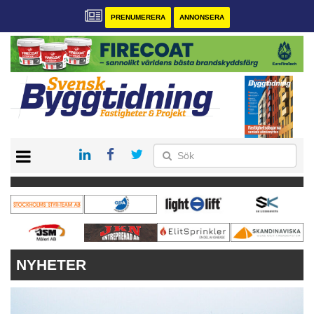
PRENUMERERA
ANNONSERA
START
PRENUMERERA
VÅRA ANDRA MAGASIN
ANNONSERA
KONTAKT
NYHETER