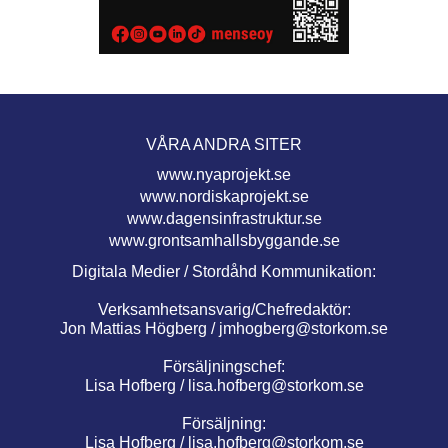
VÅRA ANDRA SITER
www.nyaprojekt.se
www.nordiskaprojekt.se
www.dagensinfrastruktur.se
www.grontsamhallsbyggande.se
Digitala Medier / Stordåhd Kommunikation:
Verksamhetsansvarig/Chefredaktör:
Jon Mattias Högberg /
jmhogberg@storkom.se
Försäljningschef:
Lisa Hofberg /
lisa.hofberg@storkom.se
Försäljning:
Lisa Hofberg /
lisa.hofberg@storkom.se