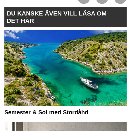
DU KANSKE ÄVEN VILL LÄSA OM
DET HÄR
Semester & Sol med Stordåhd