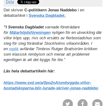
Dela
Det skriver
C-politikern Jonas Naddebo
i en
debattartikel i
Svenska Dagbladet:
”I Svenska Dagbladet
varnade företrädare
för
Mälarhöjdsföreningen
nyligen för en utveckling där
villor köps upp, rivs och ersätts av flerbostadshus som
steg för steg förändrar Stockholms villaområden. I
en
replik
avfärdar Timbros Rutger Brattström kritiken
som klassisk nimbyism och menar att problemet
egentligen är att det byggs för lite.”
Läs hela debattartikeln här:
https://www.svd.se/a/0po2nA/ombyggda-villor-
bostadskoparna-blir-lurade-skriver-jonas-naddebo