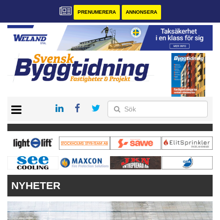
PRENUMERERA
ANNONSERA
START
PRENUMERERA
VÅRA ANDRA MAGASIN
ANNONSERA
KONTAKT
NYHETER