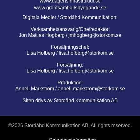
www.dagensinfrastruktur.se
www.grontsamhallsbyggande.se
Digitala Medier / Stordåhd Kommunikation:
Verksamhetsansvarig/Chefredaktör:
Jon Mattias Högberg /
jmhogberg@storkom.se
Försäljningschef:
Lisa Hofberg /
lisa.hofberg@storkom.se
Försäljning:
Lisa Hofberg /
lisa.hofberg@storkom.se
Produktion:
Anneli Markström /
anneli.markstrom@storkom.se
Siten drivs av Stordåhd Kommunikation AB
©
2026 Stordåhd Kommunikation AB, All rights reserved.