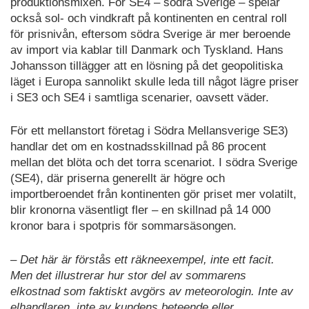
produktionsmixen. För SE4 – södra Sverige – spelar
också sol- och vindkraft på kontinenten en central roll
för prisnivån, eftersom södra Sverige är mer beroende
av import via kablar till Danmark och Tyskland. Hans
Johansson tillägger att en lösning på det geopolitiska
läget i Europa sannolikt skulle leda till något lägre priser
i SE3 och SE4 i samtliga scenarier, oavsett väder.
För ett mellanstort företag i Södra Mellansverige SE3)
handlar det om en kostnadsskillnad på 86 procent
mellan det blöta och det torra scenariot. I södra Sverige
(SE4), där priserna generellt är högre och
importberoendet från kontinenten gör priset mer volatilt,
blir kronorna väsentligt fler – en skillnad på 14 000
kronor bara i spotpris för sommarsäsongen.
– Det här är förstås ett räkneexempel, inte ett facit.
Men det illustrerar hur stor del av sommarens
elkostnad som faktiskt avgörs av meteorologin. Inte av
elhandlaren, inte av kundens beteende eller