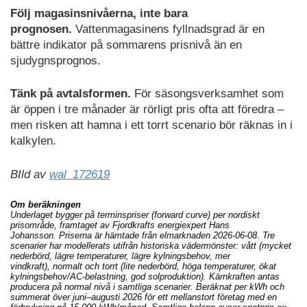
Följ magasinsnivåerna, inte bara
prognosen.
Vattenmagasinens fyllnadsgrad är en
bättre indikator på sommarens prisnivå än en
sjudygnsprognos.
Tänk på avtalsformen.
För säsongsverksamhet som
är öppen i tre månader är rörligt pris ofta att föredra –
men risken att hamna i ett torrt scenario bör räknas in i
kalkylen.
BIld av
wal_172619
Om beräkningen
Underlaget bygger på terminspriser (forward curve) per nordiskt
prisområde, framtaget av Fjordkrafts energiexpert Hans
Johansson. Priserna är hämtade från elmarknaden 2026-06-08. Tre
scenarier har modellerats utifrån historiska vädermönster: vått (mycket
nederbörd, lägre temperaturer, lägre kylningsbehov, mer
vindkraft), normalt och torrt (lite nederbörd, höga temperaturer, ökat
kylningsbehov/AC-belastning, god solproduktion). Kärnkraften antas
producera på normal nivå i samtliga scenarier. Beräknat per kWh och
summerat över juni–augusti 2026 för ett mellanstort företag med en