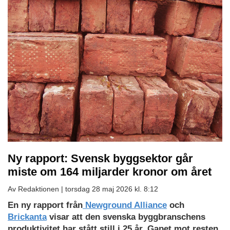
Ny rapport: Svensk byggsektor går
miste om 164 miljarder kronor om året
Av Redaktionen |
torsdag 28 maj 2026 kl. 8:12
En ny rapport från
Newground Alliance
och
Brickanta
visar att den svenska byggbranschens
produktivitet har stått still i 25 år. Gapet mot resten