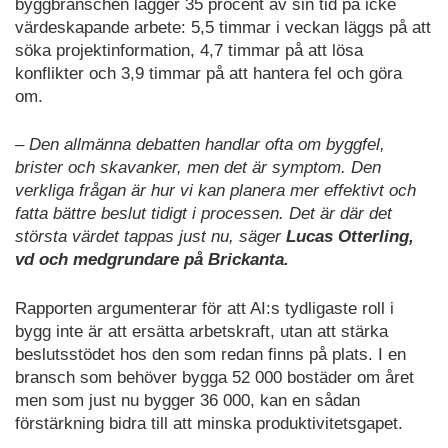
byggbranschen lägger 35 procent av sin tid på icke
värdeskapande arbete: 5,5 timmar i veckan läggs på att
söka projektinformation, 4,7 timmar på att lösa
kon
fl
ikter och 3,9 timmar på att hantera fel och göra
om.
– Den allmänna debatten handlar ofta om byggfel,
brister och skavanker, men det är symptom. Den
verkliga frågan är hur vi kan planera mer effektivt och
fatta bättre beslut tidigt i processen. Det är där det
största värdet tappas just nu, säger
Lucas Otterling,
vd och medgrundare på Brickanta.
Rapporten argumenterar för att AI:s tydligaste roll i
bygg inte är att ersätta arbetskraft, utan att stärka
beslutsstödet hos den som redan
fi
nns på plats. I en
bransch som behöver bygga 52 000 bostäder om året
men som just nu bygger 36 000, kan en sådan
förstärkning bidra till att minska produktivitetsgapet.