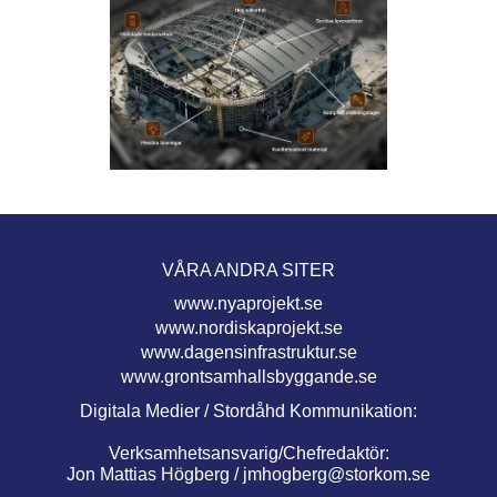
VÅRA ANDRA SITER
www.nyaprojekt.se
www.nordiskaprojekt.se
www.dagensinfrastruktur.se
www.grontsamhallsbyggande.se
Digitala Medier / Stordåhd Kommunikation:
Verksamhetsansvarig/Chefredaktör:
Jon Mattias Högberg /
jmhogberg@storkom.se