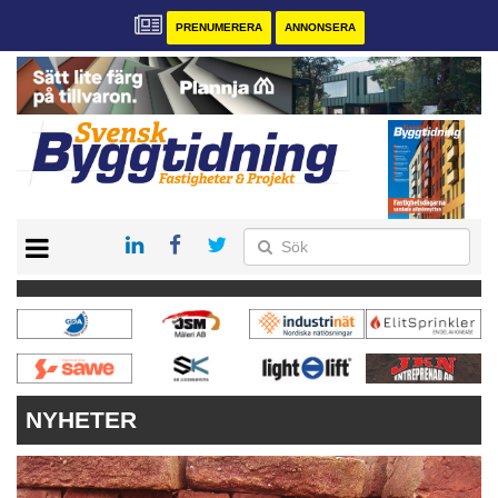
PRENUMERERA
ANNONSERA
START
PRENUMERERA
VÅRA ANDRA MAGASIN
ANNONSERA
KONTAKT
NYHETER