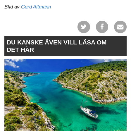
BIld av
Gerd Altmann
DU KANSKE ÄVEN VILL LÄSA OM
DET HÄR