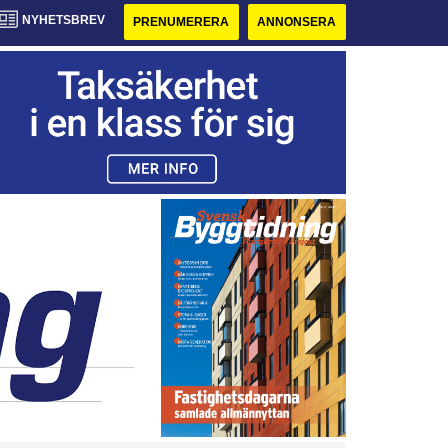
NYHETSBREV
PRENUMERERA
ANNONSERA