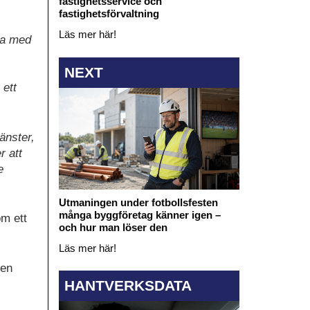
fastighetsservice och
fastighetsförvaltning
Läs mer här!
ra med
NEXT
 ett
änster,
r att
e
Utmaningen under fotbollsfesten
många byggföretag känner igen –
om ett
och hur man löser den
Läs mer här!
 en
HANTVERKSDATA