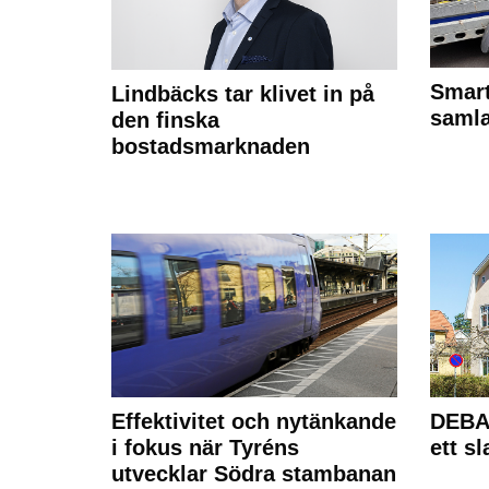
Smart
Lindbäcks tar klivet in på
samla
den finska
bostadsmarknaden
Effektivitet och nytänkande
DEBAT
i fokus när Tyréns
ett s
utvecklar Södra stambanan