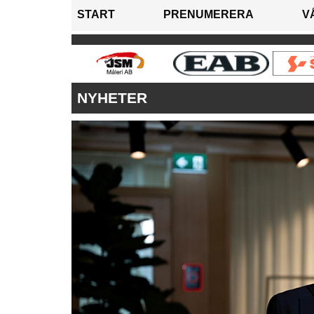
START
PRENUMERERA
V
NYHETER