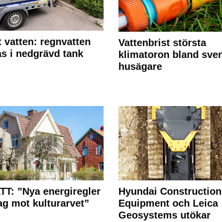
 vatten: regnvatten
Vattenbrist största
s i nedgrävd tank
klimatoron bland sve
husägare
T: ”Nya energiregler
Hyundai Construction
lag mot kulturarvet”
Equipment och Leica
Geosystems utökar