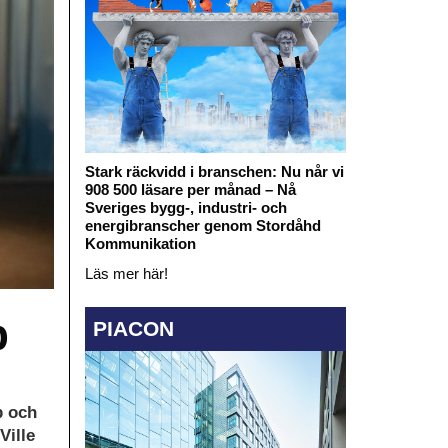
Stark räckvidd i branschen: Nu når vi
908 500 läsare per månad – Nå
Sveriges bygg-, industri- och
energibranscher genom Stordåhd
Kommunikation
Läs mer här!
p
PIACON
p och
Ville