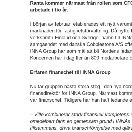
Ranta kommer närmast från rollen som CFO 
arbetade i tio år.
I början av februari etablerades ett nytt varu
marknaden för fastighetsförvaltning. Då bytte
verksamt i Finland och Sverige, namn till IN
samgåendet med danska Cobblestone A/S offent
INNA Group har som mål att bli Nordens ledan
Koncernen har i dag fler än 800 medarbetare oc
Erfaren finanschef till INNA Group
Nu tar gruppen nästa stora steg i den nya nord
finansdirektör för INNA Group. Närmast komme
var finanschef. Tidigare har han haft ledande
– Ville kombinerar stark finansiell kompetens 
omedelbart fann en gemensam grund i INNAs vär
tillsammans, driva branschförnyelse med djärvh