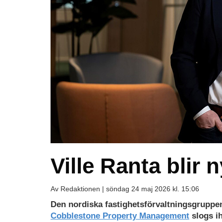
Ville Ranta blir
Av Redaktionen |
söndag 24 maj 2026 kl. 15:06
Den nordiska fastighetsförvaltningsgruppe
Cobblestone Property Management
slogs ih