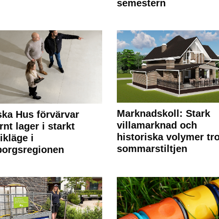
semestern
Marknadskoll: Stark
ka Hus förvärvar
villamarknad och
nt lager i starkt
historiska volymer tr
ikläge i
sommarstiltjen
borgsregionen