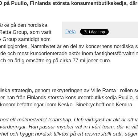
på Puuilo, Finlands största konsumentbutikskedja, där
märke på den nordiska
Dela
 Retta Group, som varit
NA Group samtidigt som
liggjordes. Namnbytet är en del av koncernens nordiska st
de och mest kundorienterade aktör inom fastighetsförvaltnin
h en årlig omsättning på cirka 77 miljoner euro.
iska strategin, genom rekryteringen av Ville Ranta i rollen 
r han från Finlands största konsumentbutikskedja Puuilo, 
 ekonomibefattningar inom Kesko, Sinebrychoff och Kemira.
med ett målmedvetet ledarskap. Och viktigast av allt är att v
deringar. Han passar mycket väl in i vårt team, där vi vill
et och bygga nordisk tillväxt på ett ansvarsfullt sätt, säge