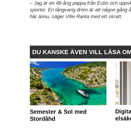
– Jag är en 48-årig pappa från Esbo och uppsk
sporter. En långvarig dröm är att någon gång åk
här ännu, säger Ville Ranta med ett skratt.
DU KANSKE ÄVEN VILL LÄSA O
Digit
Semester & Sol med
elsäk
Stordåhd