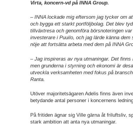
Virta, koncern-vd på INNA Group.
– INNA lockade mig eftersom jag tycker om at
och bygga ett starkt portföljbolag. Det blev tydl
tillväxtresa och genomföra börsnoteringen var 
investerare i Puuilo, och jag lärde känna de
nöje att fortsätta arbeta med dem på INNA Gro
– Jag inspireras av nya utmaningar. Det finns 
men grunderna i styrning och ekonomi är desam
utveckla verksamheten med fokus på branschens
Ranta.
Utöver majoritetsägaren Adelis finns även in
betydande antal personer i koncernens ledning 
På fritiden ägnar sig Ville gärna åt friluftsliv
stark ambition att anta nya utmaningar.