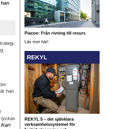
 han
Piacon: Från rivning till resurs
Läs mer här!
rategi.
g.
REKYL
som
där han
i
 lyckas
REKYL 5 – det självklara
verksamhetssystemet för
r
Kari