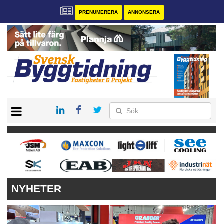
PRENUMERERA
ANNONSERA
START
PRENUMERERA
VÅRA ANDRA MAGASIN
ANNONSERA
KONTAKT
NYHETER