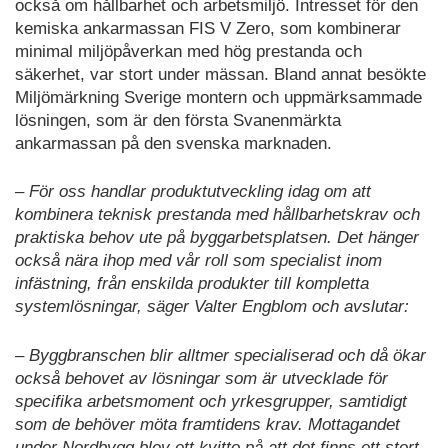
också om hållbarhet och arbetsmiljö. Intresset för den
kemiska ankarmassan FIS V Zero, som kombinerar
minimal miljöpåverkan med hög prestanda och
säkerhet, var stort under mässan. Bland annat besökte
Miljömärkning Sverige montern och uppmärksammade
lösningen, som är den första Svanenmärkta
ankarmassan på den svenska marknaden.
– För oss handlar produktutveckling idag om att
kombinera teknisk prestanda med hållbarhetskrav och
praktiska behov ute på byggarbetsplatsen. Det hänger
också nära ihop med vår roll som specialist inom
infästning, från enskilda produkter till kompletta
systemlösningar, säger Valter Engblom och avslutar:
– Byggbranschen blir alltmer specialiserad och då ökar
också behovet av lösningar som är utvecklade för
specifika arbetsmoment och yrkesgrupper, samtidigt
som de behöver möta framtidens krav. Mottagandet
under Nordbygg blev ett kvitto på att det finns ett stort