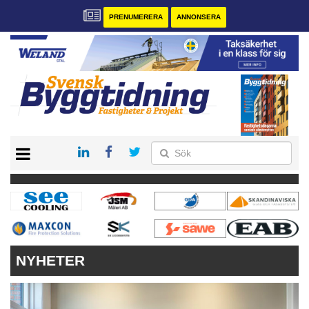
PRENUMERERA
ANNONSERA
START
PRENUMERERA
VÅRA ANDRA MAGASIN
ANNONSERA
KONTAKT
NYHETER