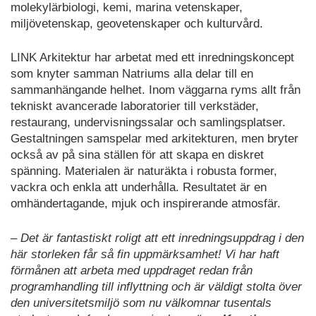
molekylärbiologi, kemi, marina vetenskaper,
miljövetenskap, geovetenskaper och kulturvård.
LINK Arkitektur har arbetat med ett inredningskoncept
som knyter samman Natriums alla delar till en
sammanhängande helhet. Inom väggarna ryms allt från
tekniskt avancerade laboratorier till verkstäder,
restaurang, undervisningssalar och samlingsplatser.
Gestaltningen samspelar med arkitekturen, men bryter
också av på sina ställen för att skapa en diskret
spänning. Materialen är naturäkta i robusta former,
vackra och enkla att underhålla. Resultatet är en
omhändertagande, mjuk och inspirerande atmosfär.
– Det är fantastiskt roligt att ett inredningsuppdrag i den
här storleken får så fin uppmärksamhet! Vi har haft
förmånen att arbeta med uppdraget redan från
programhandling till inflyttning och är väldigt stolta över
den universitetsmiljö som nu välkomnar tusentals