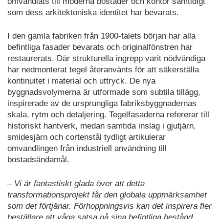
omvandlats till moderna bostäder och kontor samtidigt
som dess arkitektoniska identitet har bevarats.
I den gamla fabriken från 1900-talets början har alla
befintliga fasader bevarats och originalfönstren har
restaurerats. Där strukturella ingrepp varit nödvändiga
har nedmonterat tegel återanvänts för att säkerställa
kontinuitet i material och uttryck. De nya
byggnadsvolymerna är utformade som subtila tillägg,
inspirerade av de ursprungliga fabriksbyggnadernas
skala, rytm och detaljering. Tegelfasaderna refererar till
historiskt hantverk, medan samtida inslag i gjutjärn,
smidesjärn och cortenstål tydligt artikulerar
omvandlingen från industriell användning till
bostadsändamål.
– Vi är fantastiskt glada över att detta
transformationsprojekt får den globala uppmärksamhet
som det förtjänar. Förhoppningsvis kan det inspirera fler
beställare att våga satsa på sina befintliga bestånd,