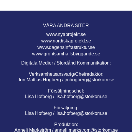
VÅRA ANDRA SITER
www.nyaprojekt.se
www.nordiskaprojekt.se
www.dagensinfrastruktur.se
www.grontsamhallsbyggande.se
Digitala Medier / Stordåhd Kommunikation:
Verksamhetsansvarig/Chefredaktör:
Jon Mattias Högberg /
jmhogberg@storkom.se
Försäljningschef:
Lisa Hofberg /
lisa.hofberg@storkom.se
Försäljning:
Lisa Hofberg /
lisa.hofberg@storkom.se
Produktion:
Anneli Markström /
anneli.markstrom@storkom.se