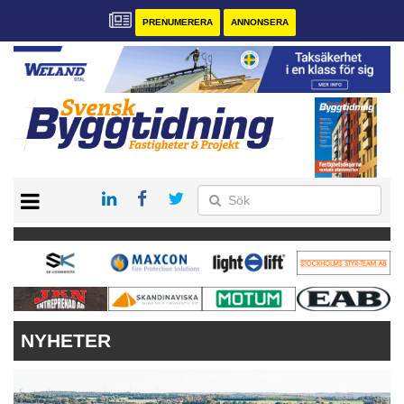
PRENUMERERA
ANNONSERA
START
PRENUMERERA
VÅRA ANDRA MAGASIN
ANNONSERA
KONTAKT
NYHETER