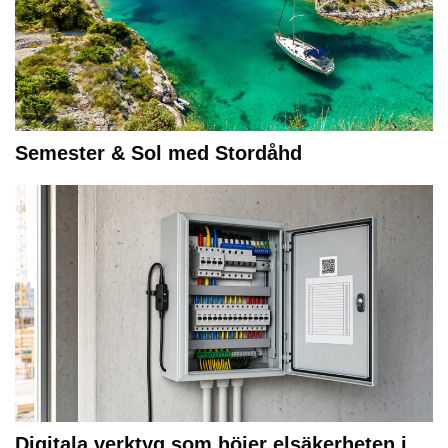
Semester & Sol med Stordåhd
Digitala verktyg som höjer elsäkerheten i