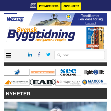
PRENUMERERA
ANNONSERA
START
PRENUMERERA
VÅRA ANDRA MAGASIN
ANNONSERA
KONTAKT
NYHETER