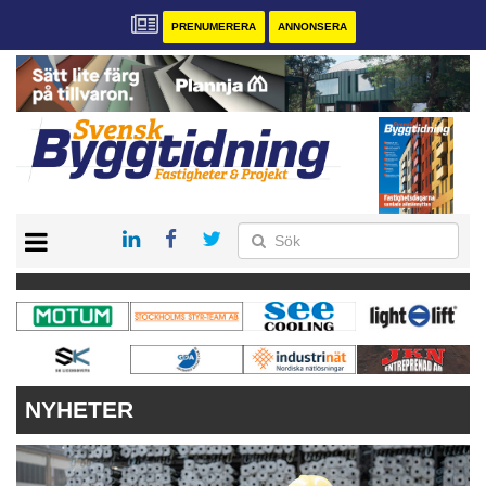
PRENUMERERA
ANNONSERA
START
PRENUMERERA
VÅRA ANDRA MAGASIN
ANNONSERA
KONTAKT
NYHETER