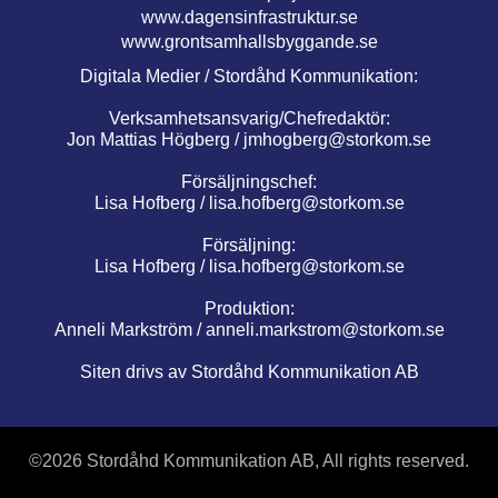
www.dagensinfrastruktur.se
www.grontsamhallsbyggande.se
Digitala Medier / Stordåhd Kommunikation:
Verksamhetsansvarig/Chefredaktör:
Jon Mattias Högberg /
jmhogberg@storkom.se
Försäljningschef:
Lisa Hofberg /
lisa.hofberg@storkom.se
Försäljning:
Lisa Hofberg /
lisa.hofberg@storkom.se
Produktion:
Anneli Markström /
anneli.markstrom@storkom.se
Siten drivs av Stordåhd Kommunikation AB
©
2026 Stordåhd Kommunikation AB, All rights reserved.