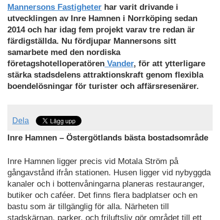
Ladda
Mannersons Fastigheter
har varit drivande i
ned
utvecklingen av Inre Hamnen i Norrköping sedan
som
2014 och har idag fem projekt varav tre redan är
PDF
färdigställda. Nu fördjupar Mannersons sitt
samarbete med den nordiska
företagshotelloperatören
Vander
, för att ytterligare
stärka stadsdelens attraktionskraft genom flexibla
boendelösningar för turister och affärsresenärer.
Dela
Inre Hamnen – Östergötlands bästa bostadsområde
Inre Hamnen ligger precis vid Motala Ström på
gångavstånd ifrån stationen. Husen ligger vid nybyggda
kanaler och i bottenvåningarna planeras restauranger,
butiker och caféer. Det finns flera badplatser och en
bastu som är tillgänglig för alla. Närheten till
stadskärnan, parker, och friluftsliv gör området till ett