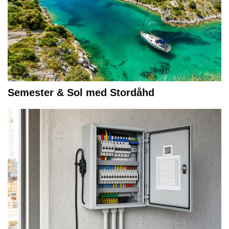
Semester & Sol med Stordåhd