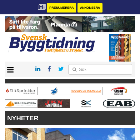
PRENUMERERA
ANNONSERA
START
PRENUMERERA
VÅRA ANDRA MAGASIN
ANNONSERA
KONTAKT
NYHETER