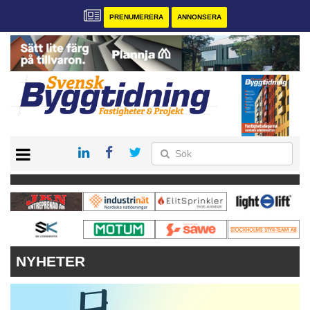
PRENUMERERA
ANNONSERA
START
PRENUMERERA
VÅRA ANDRA MAGASIN
ANNONSERA
KONTAKT
NYHETER