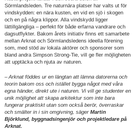
Sörmlandsleden. Tre naturnära platser har valts ut för
vindskydden: en nära kusten, en vid en sjö i skogen
och en på några klippor. Alla vindskydd ligger
lättillgängliga – perfekt för både erfarna vandrare och
dagsutflykter. Bakom årets initiativ finns ett samarbete
mellan Arknat och Sörmlandsledens ideella förening
som, med stöd av lokala aktörer och sponsorer som
bland andra Simpson Strong-Tie, vill ge fler möjligheten
att upptäcka och njuta av naturen.
– Arknat föddes ur en längtan att lämna datorerna och
teorin bakom oss och istället bygga något med våra
egna händer, direkt ute i naturen. Vi vill ge studenter en
unik möjlighet att skapa arkitektur som inte bara
fungerar praktiskt utan som också berör, överraskar
och smälter in i sin omgivning, säger
Martin
Björklund, byggnadsingenjör och projektledare på
Arknat.