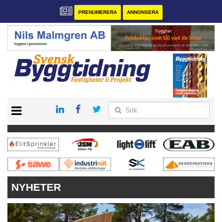
PRENUMERERA
ANNONSERA
START
PRENUMERERA
VÅRA ANDRA MAGASIN
ANNONSERA
KONTAKT
NYHETER