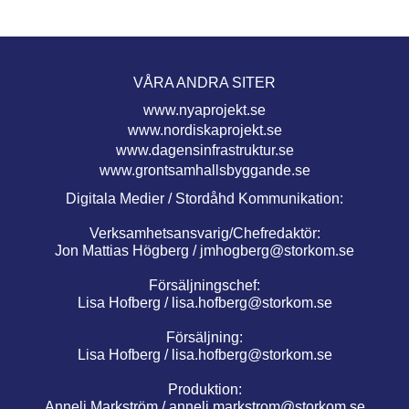
VÅRA ANDRA SITER
www.nyaprojekt.se
www.nordiskaprojekt.se
www.dagensinfrastruktur.se
www.grontsamhallsbyggande.se
Digitala Medier / Stordåhd Kommunikation:
Verksamhetsansvarig/Chefredaktör:
Jon Mattias Högberg /
jmhogberg@storkom.se
Försäljningschef:
Lisa Hofberg /
lisa.hofberg@storkom.se
Försäljning:
Lisa Hofberg /
lisa.hofberg@storkom.se
Produktion:
Anneli Markström /
anneli.markstrom@storkom.se