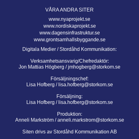
VÅRA ANDRA SITER
www.nyaprojekt.se
www.nordiskaprojekt.se
www.dagensinfrastruktur.se
www.grontsamhallsbyggande.se
Digitala Medier / Stordåhd Kommunikation:
Verksamhetsansvarig/Chefredaktör:
Jon Mattias Högberg /
jmhogberg@storkom.se
Försäljningschef:
Lisa Hofberg /
lisa.hofberg@storkom.se
Försäljning:
Lisa Hofberg /
lisa.hofberg@storkom.se
Produktion:
Anneli Markström /
anneli.markstrom@storkom.se
Siten drivs av Stordåhd Kommunikation AB