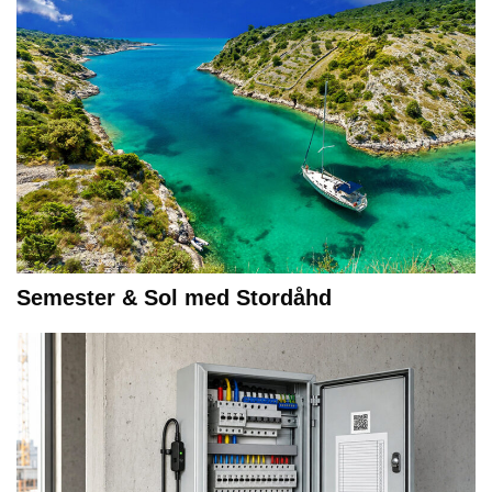
Semester & Sol med Stordåhd