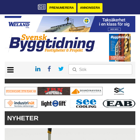
PRENUMERERA
ANNONSERA
START
PRENUMERERA
VÅRA ANDRA MAGASIN
ANNONSERA
KONTAKT
NYHETER